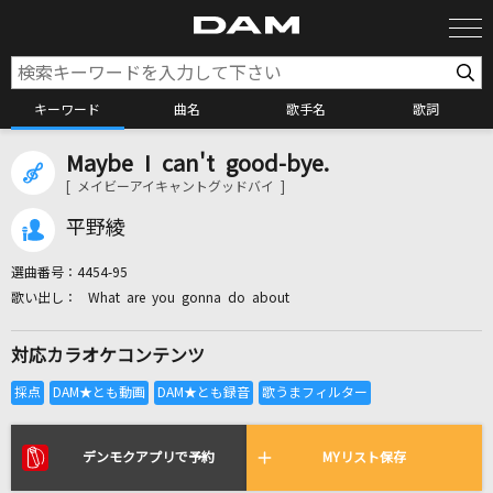
キーワード
曲名
歌手名
歌詞
Maybe I can't good-bye.
カラオケ検索
[ メイビーアイキャントグッドバイ ]
平野綾
カラオケ店舗検索
選曲番号：
4454-95
What are you gonna do about
カラオケリクエスト
対応カラオケコンテンツ
全国りれき
リアルタイムで歌われている曲の一覧
デンモクアプリで予約
MYリスト保存