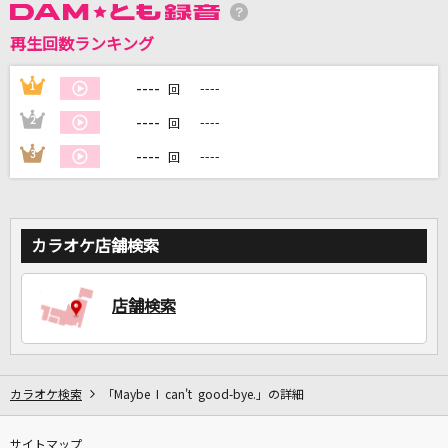
再生回数ランキング
DAMに会員登録・ログインして
カラオケをもっと楽しもう！
----
1
----
回
----
2
----
回
----
3
----
回
自宅でカラオケ歌い放題！
家族や友達と一緒に！練習にも！
カラオケ店舗検索
店舗検索
カラオケ検索
「Maybe I can't good-bye.」の詳細
サイトマップ