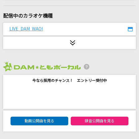
[オリカラ]虹
福山雅治
配信中のカラオケ機種
あの子コンプレックス
LIVE DAM WAO!
＝LOVE
[生音]グロリアス
GLAY
2026年8月度
[オリカラ]桜坂
今なら採用のチャンス！ エントリー受付中
福山雅治
Pretender
Official髭男dism
DAM★ともボーカルエントリーランキング
メロスのように-LONELY WAY-
動画公開曲を見る
録音公開曲を見る
AIR MAIL from NAGASAKI