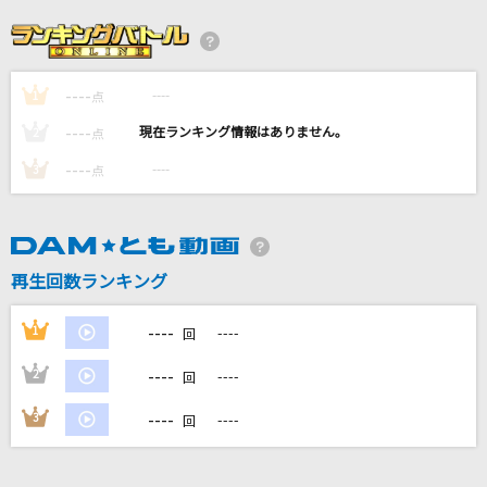
[生音]ミュージック・アワー
ポルノグラフィティ
----
----
1
[生音]世界はあなたの色になる
点
B'z
----
----
2
点
----
----
3
点
かわいいだけじゃだめですか？
CUTIE STREET
いつか
再生回数ランキング
Saucy Dog
----
1
----
回
もっと見る
----
2
----
回
DAMの新曲・ランキングなど
----
3
----
回
カラオケ最新情報をチェック！