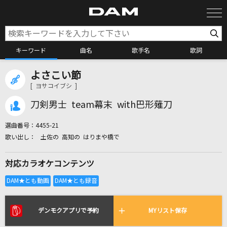
キーワード
曲名
歌手名
歌詞
よさこい節
カラオケ検索
[ ヨサコイブシ ]
刀剣男士 team幕末 with巴形薙刀
カラオケ店舗検索
選曲番号：
4455-21
土佐の 高知の はりまや橋で
カラオケリクエスト
対応カラオケコンテンツ
全国りれき
リアルタイムで歌われている曲の一覧
デンモクアプリで予約
MYリスト保存