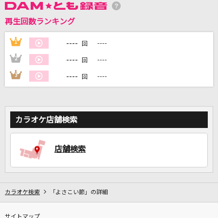
再生回数ランキング
DAMに会員登録・ログインして
カラオケをもっと楽しもう！
----
1
----
回
----
2
----
回
----
3
----
回
自宅でカラオケ歌い放題！
家族や友達と一緒に！練習にも！
カラオケ店舗検索
店舗検索
カラオケ検索
「よさこい節」の詳細
サイトマップ