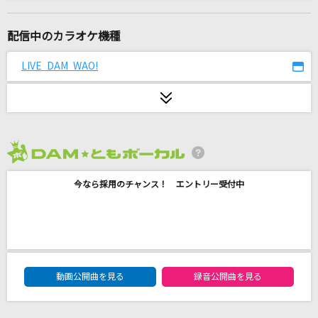
君が代
国歌
配信中のカラオケ機種
[生音]君の知らない物語
LIVE DAM WAO!
supercell
Same Blue
Official髭男dism
2026年8月度
キュートなキューたい
今なら採用のチャンス！ エントリー受付中
CUTIE STREET
メッセージ
iLiFE!
DAM★ともボーカルエントリーランキング
となりのトトロ
動画公開曲を見る
録音公開曲を見る
井上あずみ