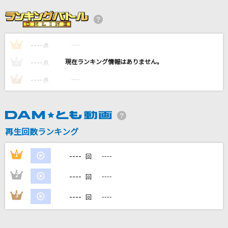
トンデモワンダーズ
sasakure.UK
----
----
1
[生音]歌舞伎町の女王
点
椎名林檎
----
----
2
点
----
----
3
点
[生音]KissHug
aiko
Pretender
再生回数ランキング
Official髭男dism
----
1
----
回
もっと見る
----
2
----
回
DAMの新曲・ランキングなど
----
3
----
回
カラオケ最新情報をチェック！