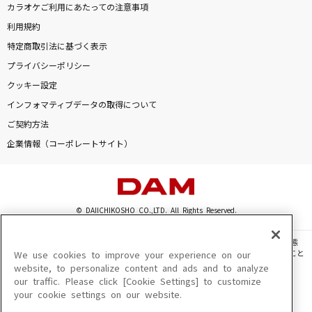
カラオケご利用にあたっての注意事項
利用規約
特定商取引法に基づく表示
プライバシーポリシー
クッキー設定
インフォマティブデータの取得について
ご契約方法
企業情報（コーポレートサイト）
© DAIICHIKOSHO CO.,LTD. All Rights Reserved.
このサイトに掲載されている一切の文章・画像・写真・動画・音声等を、手段や形態
を問わず、著作権法の定める範囲を超えて無断で複製、転載、ファイル化などすること
We use cookies to improve your experience on our
を禁じます。
website, to personalize content and ads and to analyze
our traffic. Please click [Cookie Settings] to customize
楽曲及びコンテンツは、機種によりご利用いただけない場合があります。
your cookie settings on our website.
楽曲及びコンテンツの配信日、配信内容が変更になる場合があります。
楽曲によりMYリスト保存ができない場合があります。