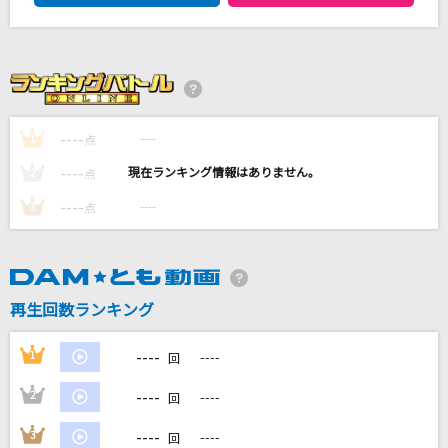
アイドル(ビデオクリップバージョン)
YOASOBI
Brand New
Mrs. GREEN APPLE
----
----
1
点
[生音]センチメンタル
----
----
2
点
ゆず
----
----
3
点
[生音]ロビンソン
スピッツ
再生回数ランキング
もっと見る
----
1
----
回
DAMの新曲・ランキングなど
カラオケ最新情報をチェック！
----
2
----
回
----
3
----
回