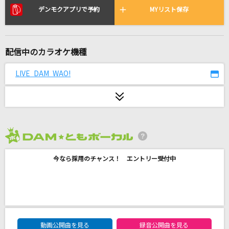
[生音]島人ぬ宝
デンモクアプリで予約
MYリスト保存
BEGIN
ワタリドリ
配信中のカラオケ機種
[Alexandros]
LIVE DAM WAO!
未来のヒーローたちへ
タケヤキ翔
ambivalent world
神原駿河(沢城みゆき)
2026年8月度
ハナミズキ
今なら採用のチャンス！ エントリー受付中
一青 窈
-Dreaming Girl-恋、はじめまして
岡田有希子
DAM★ともボーカルエントリーランキング
動画公開曲を見る
録音公開曲を見る