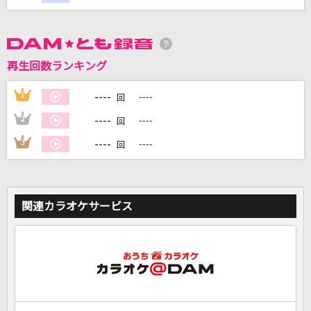
DAMに会員登録・ログインして
カラオケをもっと楽しもう！
再生回数ランキング
----
1
----
回
----
2
----
回
自宅でカラオケ歌い放題！
家族や友達と一緒に！練習にも！
----
3
----
回
関連カラオケサービス