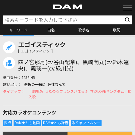
キーワード
曲名
歌手名
歌詞
エゴイスティック
カラオケ検索
[ エゴイスティック ]
四ノ宮那月(cv.谷山紀章)、黒崎蘭丸(cv.鈴木達
カラオケ店舗検索
央)、鳳瑛一(cv.緑川光)
選曲番号：
4456-45
選択の一瞬に 理性なんて
カラオケリクエスト
「劇場版 うたの☆プリンスさまっ♪ マジLOVEキングダム」挿
入歌
全国りれき
対応カラオケコンテンツ
リアルタイムで歌われている曲の一覧