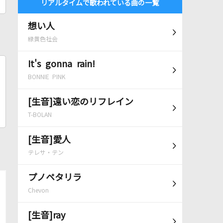
リアルタイムで歌われている曲の一覧
想い人
緑黄色社会
It's gonna rain!
BONNIE PINK
[生音]遠い恋のリフレイン
T-BOLAN
[生音]愛人
テレサ・テン
プノペタリラ
Chevon
[生音]ray