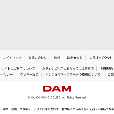
サイトマップ
お問い合わせ
DAM
DAM★とも
カラオケ＠DAM
サイトのご利用について
カラオケご利用にあたっての注意事項
利用規約
ーポリシー
クッキー設定
インフォマティブデータの取得について
ご契
© DAIICHIKOSHO CO.,LTD. All Rights Reserved.
・写真・動画・音声等を、手段や形態を問わず、著作権法の定める範囲を超えて無断で複