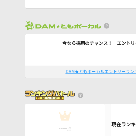
今なら採用のチャンス！ エントリ
DAM★ともボーカルエントリーラン
1
----
点
----