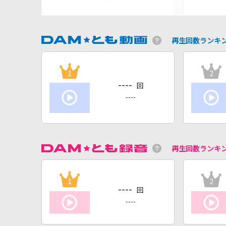
再生回数ランキ
1
2
----
回
----
再生回数ランキ
1
2
----
回
----