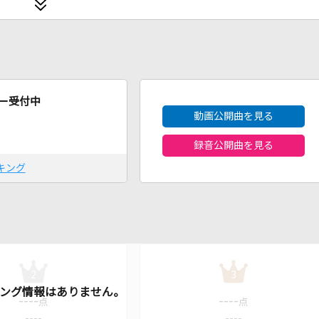
2026年8月度
ー受付中
動画公開曲を見る
録音公開曲を見る
キング
2
3
----
----
点
点
----
----