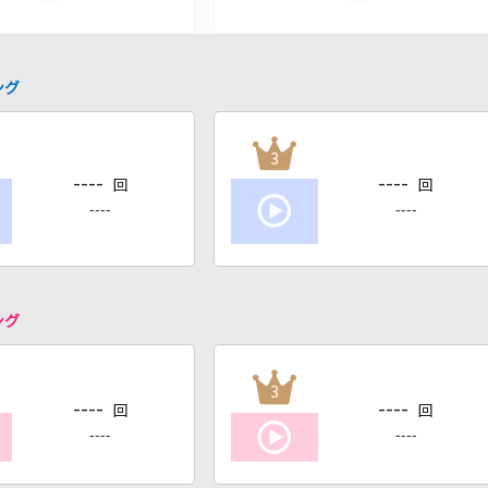
ング
3
----
----
回
回
----
----
ング
3
----
----
回
回
----
----