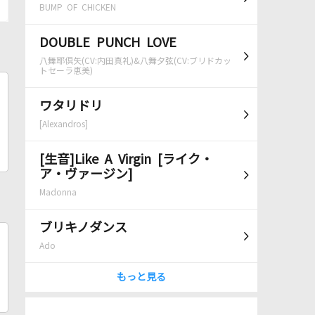
BUMP OF CHICKEN
DOUBLE PUNCH LOVE
八舞耶倶矢(CV:内田真礼)&八舞夕弦(CV:ブリドカッ
トセーラ恵美)
ワタリドリ
[Alexandros]
[生音]Like A Virgin [ライク・
ア・ヴァージン]
Madonna
ブリキノダンス
Ado
もっと見る