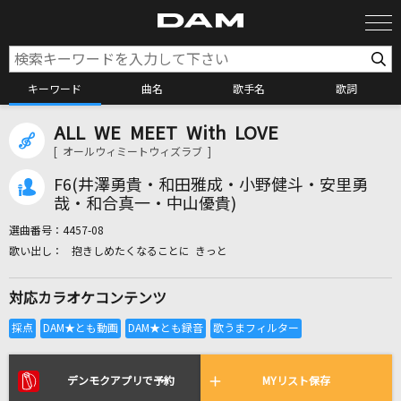
キーワード
曲名
歌手名
歌詞
ALL WE MEET With LOVE
カラオケ検索
[ オールウィミートウィズラブ ]
F6(井澤勇貴・和田雅成・小野健斗・安里勇
カラオケ店舗検索
哉・和合真一・中山優貴)
選曲番号：
4457-08
抱きしめたくなることに きっと
カラオケリクエスト
対応カラオケコンテンツ
全国りれき
リアルタイムで歌われている曲の一覧
デンモクアプリで予約
MYリスト保存