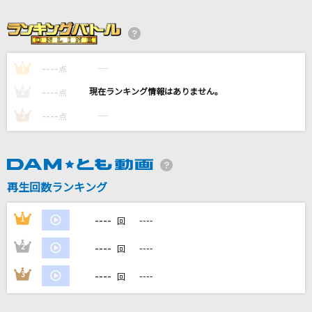
[生音]北の漁場
北島三郎
Welcome To The Jungle [ウェルカム・トゥ・
----
----
1
点
ザ・ジャングル]
----
----
2
点
Guns N' Roses
----
----
3
点
シングルベッド
シャ乱Q
[生音]島人ぬ宝
再生回数ランキング
BEGIN
----
1
----
回
もっと見る
----
2
----
回
DAMの新曲・ランキングなど
----
3
----
回
カラオケ最新情報をチェック！