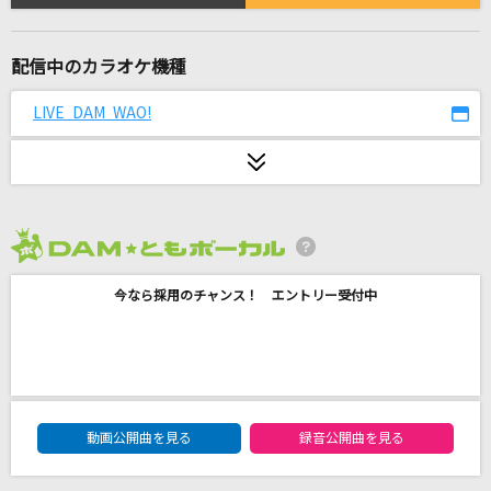
God knows...
涼宮ハルヒ(CV.平野綾)
配信中のカラオケ機種
ないない
LIVE DAM WAO!
ReoNa
YES MY LOVE
矢沢永吉
USOTSUKI
2026年8月度
STARGLOW
今なら採用のチャンス！ エントリー受付中
[生音]366日
HY
歩道橋
DAM★ともボーカルエントリーランキング
動画公開曲を見る
録音公開曲を見る
乃木坂46