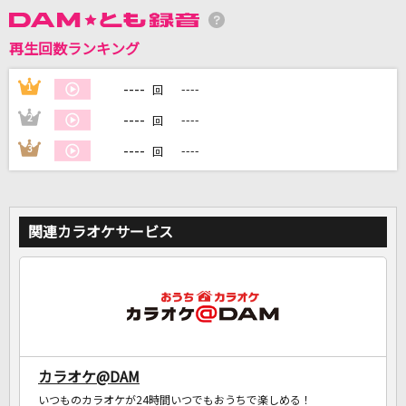
再生回数ランキング
DAMに会員登録・ログインして
カラオケをもっと楽しもう！
----
1
----
回
----
2
----
回
----
3
----
回
自宅でカラオケ歌い放題！
家族や友達と一緒に！練習にも！
関連カラオケサービス
カラオケ@DAM
いつものカラオケが24時間いつでもおうちで楽しめる！