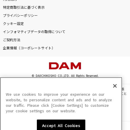
特定商取引法に基づく表示
プライバシーポリシー
クッキー設定
インフォマティブデータの取得について
ご契約方法
企業情報（コーポレートサイト）
© DAIICHIKOSHO CO.,LTD. All Rights Reserved.
このサイトに掲載されている一切の文章・画像・写真・動画・音声等を、手段や形態
を問わず、著作権法の定める範囲を超えて無断で複製、転載、ファイル化などすること
We use cookies to improve your experience on our
を禁じます。
website, to personalize content and ads and to analyze
our traffic. Please click [Cookie Settings] to customize
楽曲及びコンテンツは、機種によりご利用いただけない場合があります。
your cookie settings on our website.
楽曲及びコンテンツの配信日、配信内容が変更になる場合があります。
楽曲によりMYリスト保存ができない場合があります。
Accept All Cookies
JASRAC許諾番号