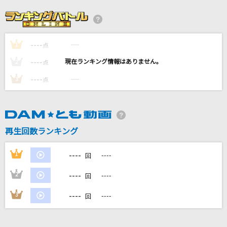
[生音]水に咲く花・支笏湖へ
水森かおり
----
----
1
点
[生音]チェリー
----
----
2
点
スピッツ
----
----
3
点
ロストワンの号哭
Neru feat.鏡音リン
再生回数ランキング
[生音]プレイバックPart2
山口百恵
----
1
----
回
もっと見る
----
2
----
回
----
3
----
回
DAMの新曲・ランキングなど
カラオケ最新情報をチェック！