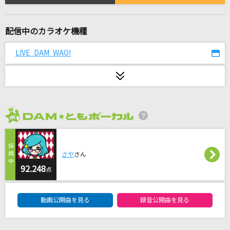
God knows...
涼宮ハルヒ(CV.平野綾)
配信中のカラオケ機種
B・BLUE(GIGS at BUDOKAN BEAT EMOTION
ROCK'N ROLL CIRCUS TOUR)
LIVE DAM WAO!
BOOWY
市営ダンスホール
乃木坂46
2026年8月度
[生音]小さな恋のうた
MONGOL800
さや
さん
92.248
告白
点
杜このみ
DAM★ともボーカルエントリーランキング
動画公開曲を見る
録音公開曲を見る
Lemon
米津玄師