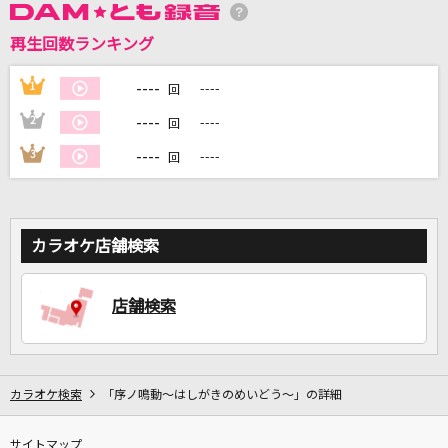
再生回数ランキング
DAMに会員登録・ログインして
----
1
----
回
カラオケをもっと楽しもう！
----
2
----
回
----
3
----
回
自宅でカラオケ歌い放題！
家族や友達と一緒に！練習にも！
カラオケ店舗検索
店舗検索
カラオケ検索
「序ノ鳴動～はしがきのめいどう～」の詳細
サイトマップ