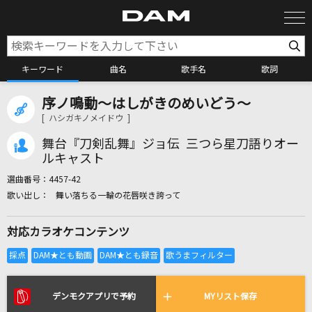
キーワード
曲名
歌手名
歌詞
序ノ鳴動～はしがきのめいどう～
カラオケ検索
[ ハシガキノメイドウ ]
舞台『刀剣乱舞』ジョ伝 三つら星刀語りオー
カラオケ店舗検索
ルキャスト
選曲番号：
4457-42
舞い落ちる一輪の花唇咲き誇って
カラオケリクエスト
対応カラオケコンテンツ
全国りれき
リアルタイムで歌われている曲の一覧
デンモクアプリで予約
MYリスト保存