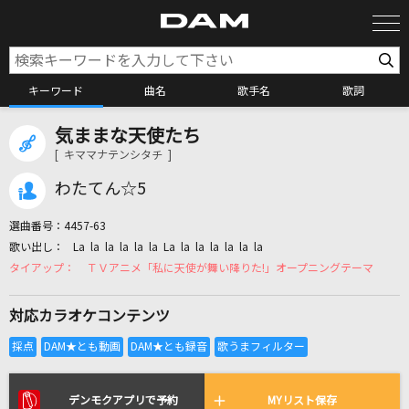
キーワード
曲名
歌手名
歌詞
気ままな天使たち
カラオケ検索
[ キママナテンシタチ ]
わたてん☆5
カラオケ店舗検索
選曲番号：
4457-63
La la la la la la La la la la la la la
カラオケリクエスト
ＴＶアニメ「私に天使が舞い降りた!」オープニングテーマ
対応カラオケコンテンツ
全国りれき
リアルタイムで歌われている曲の一覧
デンモクアプリで予約
MYリスト保存