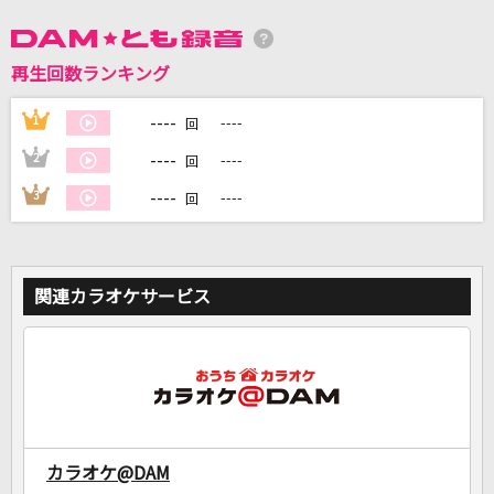
DAMに会員登録・ログインして
再生回数ランキング
カラオケをもっと楽しもう！
----
1
----
回
----
2
----
回
----
3
----
回
自宅でカラオケ歌い放題！
家族や友達と一緒に！練習にも！
関連カラオケサービス
カラオケ@DAM