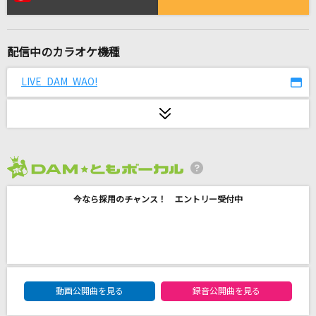
ひとりぼっちのハブラシ
桜庭裕一郎
配信中のカラオケ機種
Keep on keeping on
SawanoHiroyuki[nZk]:mizuki
LIVE DAM WAO!
スパークル [original ver.]
RADWIMPS
IGNITE
2026年8月度
藍井エイル
今なら採用のチャンス！ エントリー受付中
栄光の架橋
ゆず
何も言えなくて…夏
DAM★ともボーカルエントリーランキング
動画公開曲を見る
録音公開曲を見る
JAYWALK(J-WALK)