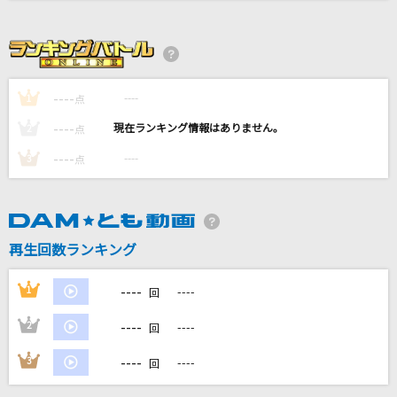
美しい日
SUPER BEAVER
Angel
----
----
1
点
ちゃんみな
----
----
2
点
[生音]あゝ人生に涙あり
----
----
3
点
里見浩太朗・横内正
[生音]小さな革命
SUPER BEAVER
再生回数ランキング
もっと見る
----
1
----
回
----
2
----
回
DAMの新曲・ランキングなど
カラオケ最新情報をチェック！
----
3
----
回