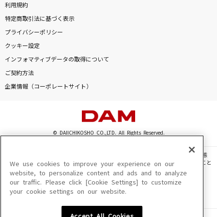
利用規約
特定商取引法に基づく表示
プライバシーポリシー
クッキー設定
インフォマティブデータの取得について
ご契約方法
企業情報（コーポレートサイト）
© DAIICHIKOSHO CO.,LTD. All Rights Reserved.
このサイトに掲載されている一切の文章・画像・写真・動画・音声等を、手段や形態
を問わず、著作権法の定める範囲を超えて無断で複製、転載、ファイル化などすること
We use cookies to improve your experience on our
を禁じます。
website, to personalize content and ads and to analyze
our traffic. Please click [Cookie Settings] to customize
楽曲及びコンテンツは、機種によりご利用いただけない場合があります。
your cookie settings on our website.
楽曲及びコンテンツの配信日、配信内容が変更になる場合があります。
楽曲によりMYリスト保存ができない場合があります。
Accept All Cookies