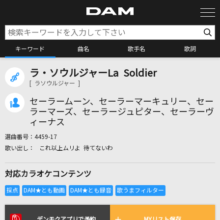
キーワード
曲名
歌手名
歌詞
ラ・ソウルジャーLa Soldier
カラオケ検索
[ ラソウルジャー ]
セーラームーン、セーラーマーキュリー、セー
カラオケ店舗検索
ラーマーズ、セーラージュピター、セーラーヴ
ィーナス
選曲番号：
4459-17
カラオケリクエスト
これ以上ムリよ 待てないわ
対応カラオケコンテンツ
全国りれき
リアルタイムで歌われている曲の一覧
デンモクアプリで予約
MYリスト保存