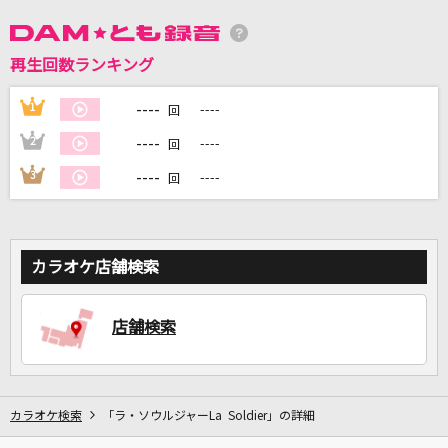
DAMに会員登録・ログインして
再生回数ランキング
カラオケをもっと楽しもう！
----
1
----
回
----
2
----
回
----
3
----
回
自宅でカラオケ歌い放題！
家族や友達と一緒に！練習にも！
カラオケ店舗検索
店舗検索
カラオケ検索
「ラ・ソウルジャーLa Soldier」の詳細