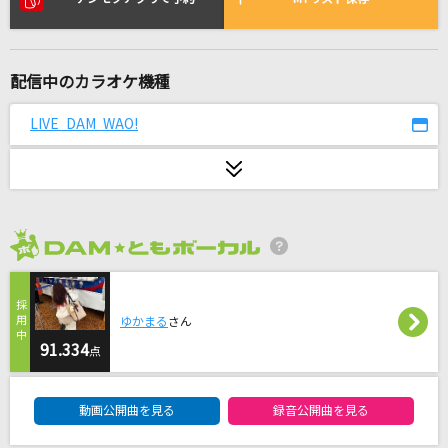
花束
back number
配信中のカラオケ機種
とてと
パペットスンスン
LIVE DAM WAO!
Transmit
Dios/シグナルP feat.鏡音リン
[生音]ray
2026年8月度
BUMP OF CHICKEN
LOVE SONG
ゆかまる
さん
三代目 J SOUL BROTHERS from EXILE TRIBE
91.334
点
平熱
DAM★ともボーカルエントリーランキング
動画公開曲を見る
録音公開曲を見る
Mr.Children