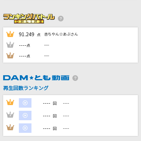
曼珠沙華
まふまふ
[生音]恥ずかしいか青春は
91.249
杏ちやん☆あぶさん
1
点
緑黄色社会
----
----
2
点
マシュマロ(ビデオクリップバージョン)
----
----
3
点
DECO*27
サターン
ずっと真夜中でいいのに。
再生回数ランキング
もっと見る
----
1
----
回
----
2
----
回
DAMの新曲・ランキングなど
カラオケ最新情報をチェック！
----
3
----
回