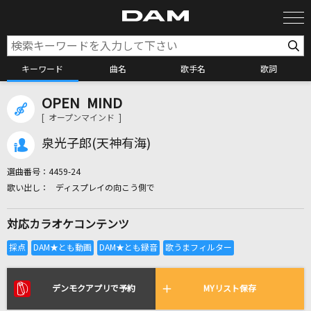
キーワード
曲名
歌手名
歌詞
OPEN MIND
カラオケ検索
[ オープンマインド ]
泉光子郎(天神有海)
カラオケ店舗検索
選曲番号：
4459-24
ディスプレイの向こう側で
カラオケリクエスト
対応カラオケコンテンツ
全国りれき
リアルタイムで歌われている曲の一覧
デンモクアプリで予約
MYリスト保存