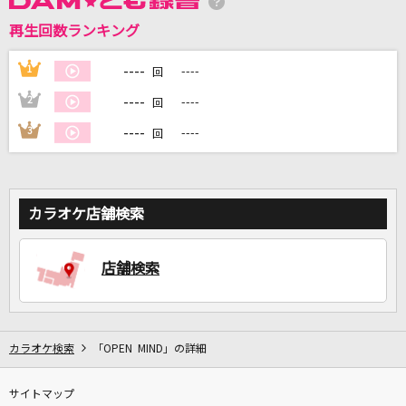
再生回数ランキング
DAMに会員登録・ログインして
カラオケをもっと楽しもう！
----
1
----
回
----
2
----
回
----
3
----
回
自宅でカラオケ歌い放題！
家族や友達と一緒に！練習にも！
カラオケ店舗検索
店舗検索
カラオケ検索
「OPEN MIND」の詳細
サイトマップ