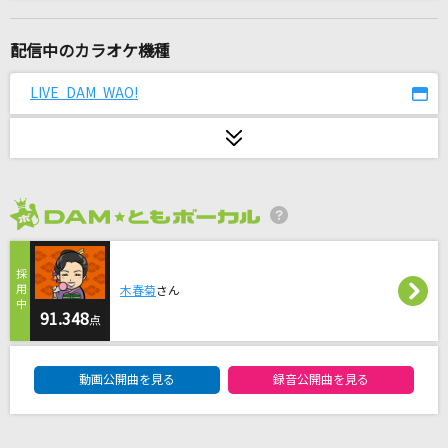
未来図
@onefive
配信中のカラオケ機種
ライバル!
LIVE DAM WAO!
松本梨香
[生音]ピースサイン
米津玄師
2026年8月度
[生音]サブリナ
家入レオ
木春菊
さん
ハネウマライダー
91.348
点
ポルノグラフィティ
DAM★ともボーカルエントリーランキング
動画公開曲を見る
録音公開曲を見る
アンパンマンたいそう
ドリーミング