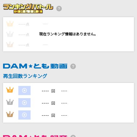
M
浜崎あゆみ
----
----
1
点
恋するフォーチュンクッキー
----
----
2
点
AKB48
----
----
3
点
[生音]3月9日
レミオロメン
[生音]白い恋人達
再生回数ランキング
桑田佳祐
----
1
----
回
もっと見る
----
2
----
回
DAMの新曲・ランキングなど
----
3
----
回
カラオケ最新情報をチェック！