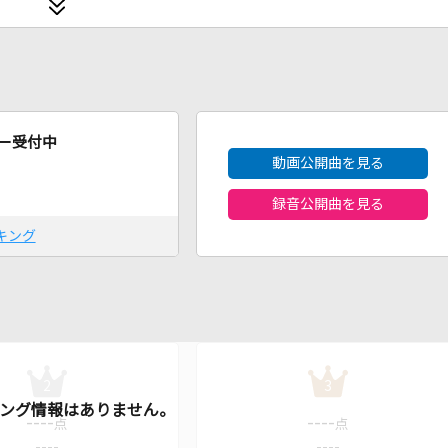
2026年8月度
ー受付中
動画公開曲を見る
録音公開曲を見る
キング
2
3
----
----
点
点
----
----