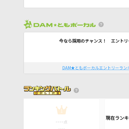
今なら採用のチャンス！ エントリ
DAM★ともボーカルエントリーラン
1
----
点
----