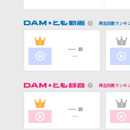
再生回数ランキ
1
2
----
回
----
再生回数ランキ
1
2
----
回
----