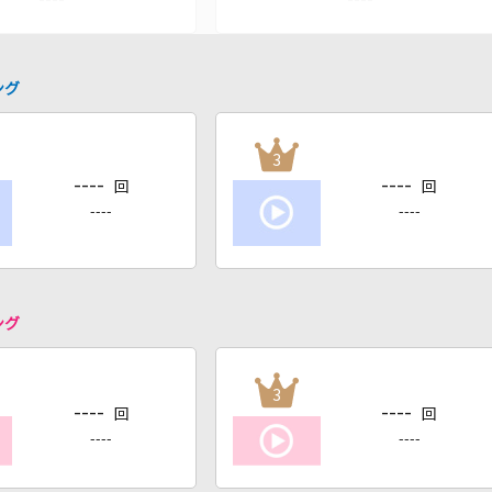
ング
3
----
----
回
回
----
----
ング
3
----
----
回
回
----
----