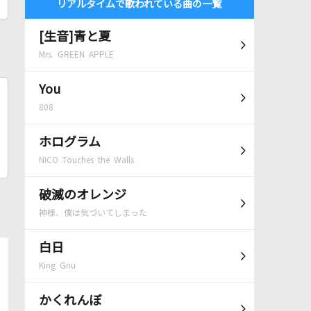
リアルタイムで歌われている曲の一覧
[生音]青と夏
Mrs. GREEN APPLE
You
808
ホログラム
NICO Touches the Walls
破滅のオレンジ
神様、僕は気づいてしまった
白日
King Gnu
かくれんぼ