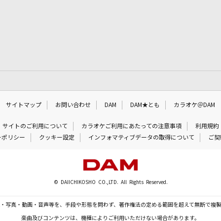
サイトマップ
お問い合わせ
DAM
DAM★とも
カラオケ＠DAM
サイトのご利用について
カラオケご利用にあたっての注意事項
利用規約
ーポリシー
クッキー設定
インフォマティブデータの取得について
ご契
© DAIICHIKOSHO CO.,LTD. All Rights Reserved.
・写真・動画・音声等を、手段や形態を問わず、著作権法の定める範囲を超えて無断で複
楽曲及びコンテンツは、機種によりご利用いただけない場合があります。