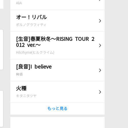
AliA
オー！リバル
ポルノグラフィティ
[生音]春夏秋冬～RISING TOUR 2
012 ver.～
Hilcrhyme(ヒルクライム)
[良音]I believe
絢香
火種
キタニタツヤ
もっと見る