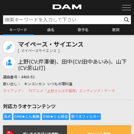
キーワード
曲名
歌手名
歌詞
マイペース・サイエンス
カラオケ検索
[ マイペースサイエンス ]
上野(CV:芹澤優)、田中(CV:田中あいみ)、山下
カラオケ店舗検索
(CV:影山灯)
選曲番号：
4460-92
キンコンカン いつもの理科室
カラオケリクエスト
TVアニメ「上野さんは不器用」エンディング・テーマ
対応カラオケコンテンツ
全国りれき
リアルタイムで歌われている曲の一覧