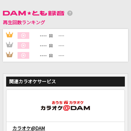
DAMに会員登録・ログインして
カラオケをもっと楽しもう！
再生回数ランキング
----
1
----
回
----
2
----
回
自宅でカラオケ歌い放題！
----
3
----
回
家族や友達と一緒に！練習にも！
関連カラオケサービス
カラオケ@DAM