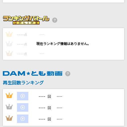
プリンセスヒーロー
超ときめき宣伝部(ときめき宣伝部)
[生音]明日晴れるかな
桑田佳祐
----
----
1
点
----
----
2
点
残酷な天使のテーゼ
----
----
3
点
高橋洋子
ファタール
GEMN
再生回数ランキング
もっと見る
----
1
----
回
DAMの新曲・ランキングなど
----
2
----
回
カラオケ最新情報をチェック！
----
3
----
回