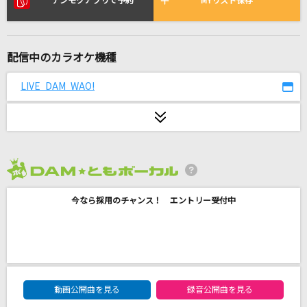
デンモクアプリで予約
MYリスト保存
「じゃなくて」
嵐(アラシ)
I LOVE...
配信中のカラオケ機種
Official髭男dism
LIVE DAM WAO!
Monster
嵐(アラシ)
[生音]悲しみは雪のように
2026年8月度
浜田省吾
今なら採用のチャンス！ エントリー受付中
色・ホワイトブレンド
竹内まりや
[生音]オラはにんきもの
DAM★ともボーカルエントリーランキング
のはらしんのすけ
動画公開曲を見る
録音公開曲を見る