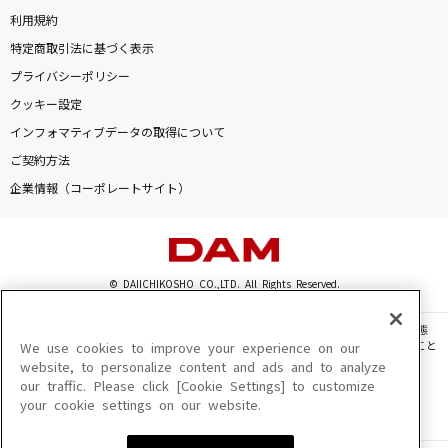
利用規約
特定商取引法に基づく表示
プライバシーポリシー
クッキー設定
インフォマティブデータの取得について
ご契約方法
企業情報（コーポレートサイト）
© DAIICHIKOSHO CO.,LTD. All Rights Reserved.
このサイトに掲載されている一切の文章・画像・写真・動画・音声等を、手段や形態
を問わず、著作権法の定める範囲を超えて無断で複製、転載、ファイル化などすること
We use cookies to improve your experience on our
を禁じます。
website, to personalize content and ads and to analyze
our traffic. Please click [Cookie Settings] to customize
楽曲及びコンテンツは、機種によりご利用いただけない場合があります。
your cookie settings on our website.
楽曲及びコンテンツの配信日、配信内容が変更になる場合があります。
楽曲によりMYリスト保存ができない場合があります。