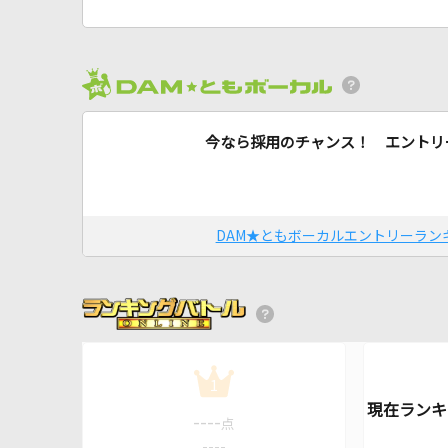
今なら採用のチャンス！ エントリ
DAM★ともボーカルエントリーラン
1
----
点
----