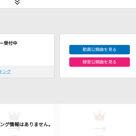
2026年8月度
ー受付中
動画公開曲を見る
録音公開曲を見る
キング
2
3
----
----
点
点
----
----