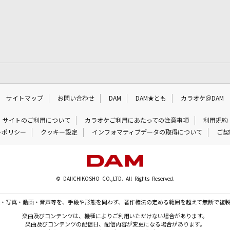
サイトマップ
お問い合わせ
DAM
DAM★とも
カラオケ＠DAM
サイトのご利用について
カラオケご利用にあたっての注意事項
利用規約
ーポリシー
クッキー設定
インフォマティブデータの取得について
ご契
© DAIICHIKOSHO CO.,LTD. All Rights Reserved.
・写真・動画・音声等を、手段や形態を問わず、著作権法の定める範囲を超えて無断で複
楽曲及びコンテンツは、機種によりご利用いただけない場合があります。
楽曲及びコンテンツの配信日、配信内容が変更になる場合があります。