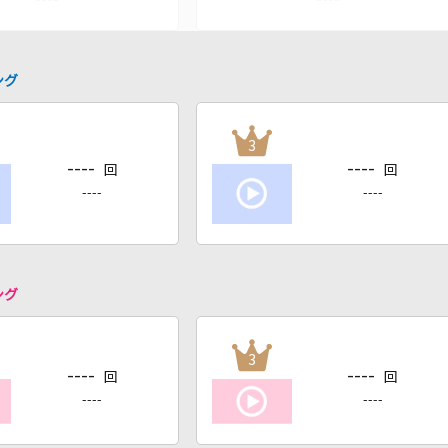
ング
3
----
----
回
回
----
----
ング
3
----
----
回
回
----
----