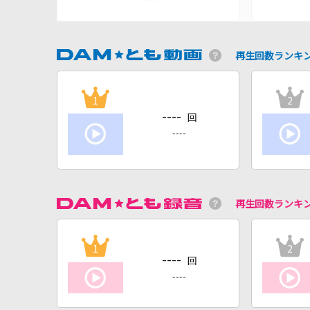
再生回数ランキ
1
2
----
回
----
再生回数ランキ
1
2
----
回
----