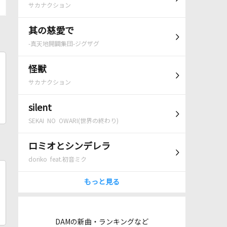
サカナクション
其の慈愛で
-真天地開闢集団-ジグザグ
怪獣
サカナクション
silent
SEKAI NO OWARI(世界の終わり)
ロミオとシンデレラ
doriko feat.初音ミク
もっと見る
DAMの新曲・ランキングなど