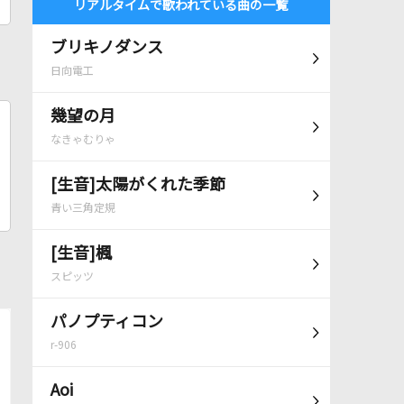
リアルタイムで歌われている曲の一覧
ブリキノダンス
日向電工
幾望の月
なきゃむりゃ
[生音]太陽がくれた季節
青い三角定規
[生音]楓
スピッツ
パノプティコン
r-906
Aoi