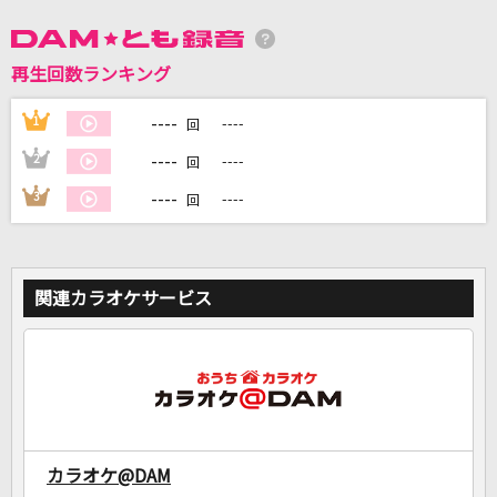
再生回数ランキング
DAMに会員登録・ログインして
カラオケをもっと楽しもう！
----
1
----
回
----
2
----
回
----
3
----
回
自宅でカラオケ歌い放題！
家族や友達と一緒に！練習にも！
関連カラオケサービス
カラオケ@DAM