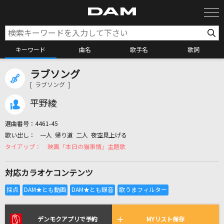
キーワード
曲名
歌手名
歌詞
ラブソング
カラオケ検索
[ ラブソング ]
平野綾
カラオケ店舗検索
選曲番号：
4461-45
一人 帰り道 二人 夜空見上げる
カラオケリクエスト
映画「本日の猫事情」主題歌
対応カラオケコンテンツ
全国りれき
リアルタイムで歌われている曲の一覧
デンモクアプリで予約
MYリスト保存