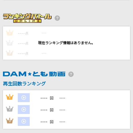
ヴァンパイア
Janne Da Arc
[生音]しるし
----
----
1
点
Mr.Children
----
----
2
点
カブトムシ
----
----
3
点
aiko
ドーナツホール 2024(ビデオクリップバージョ
ン)
再生回数ランキング
ハチ/米津玄師
----
1
----
回
もっと見る
----
2
----
回
DAMの新曲・ランキングなど
----
3
----
カラオケ最新情報をチェック！
回