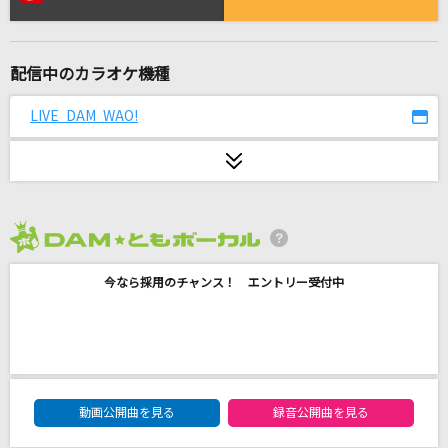
[生音]桜
コブクロ
配信中のカラオケ機種
世界が終るまでは…
WANDS
LIVE DAM WAO!
[生音]また君に恋してる
坂本冬美
タイム!
2026年8月度
ランディ&ゼフェル&マルセル(林延年・岩田光央・結城比呂)
今なら採用のチャンス！ エントリー受付中
月に吠える
ヨルシカ
Error
DAM★ともボーカルエントリーランキング
動画公開曲を見る
録音公開曲を見る
GARNiDELiA