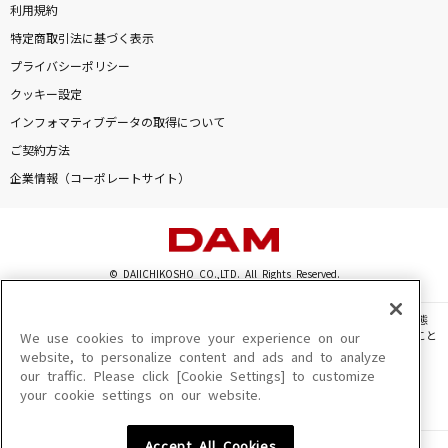
利用規約
特定商取引法に基づく表示
プライバシーポリシー
クッキー設定
インフォマティブデータの取得について
ご契約方法
企業情報（コーポレートサイト）
© DAIICHIKOSHO CO.,LTD. All Rights Reserved.
このサイトに掲載されている一切の文章・画像・写真・動画・音声等を、手段や形態
を問わず、著作権法の定める範囲を超えて無断で複製、転載、ファイル化などすること
We use cookies to improve your experience on our
を禁じます。
website, to personalize content and ads and to analyze
our traffic. Please click [Cookie Settings] to customize
楽曲及びコンテンツは、機種によりご利用いただけない場合があります。
your cookie settings on our website.
楽曲及びコンテンツの配信日、配信内容が変更になる場合があります。
楽曲によりMYリスト保存ができない場合があります。
Accept All Cookies