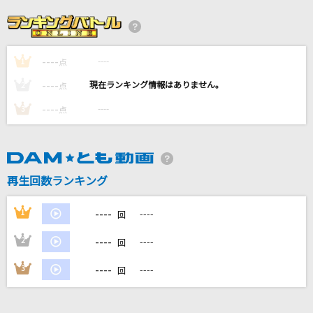
「熱き星たちよ」横浜ベイスターズ球団歌
ザ・ベイスターズ
----
----
1
点
BLAZE
----
----
2
点
KOTOKO
----
----
3
点
[生音]怪盗
back number
再生回数ランキング
[生音]ピースサイン
米津玄師
----
1
----
回
もっと見る
----
2
----
回
----
3
----
回
DAMの新曲・ランキングなど
カラオケ最新情報をチェック！