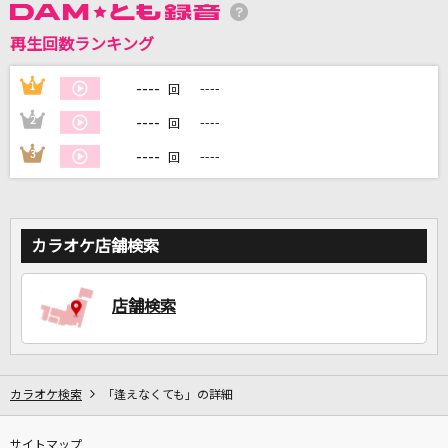
再生回数ランキング
DAMに会員登録・ログインして
----
1
----
回
カラオケをもっと楽しもう！
----
2
----
回
----
3
----
回
自宅でカラオケ歌い放題！
家族や友達と一緒に！練習にも！
カラオケ店舗検索
店舗検索
カラオケ検索
「逢えなくても」の詳細
サイトマップ