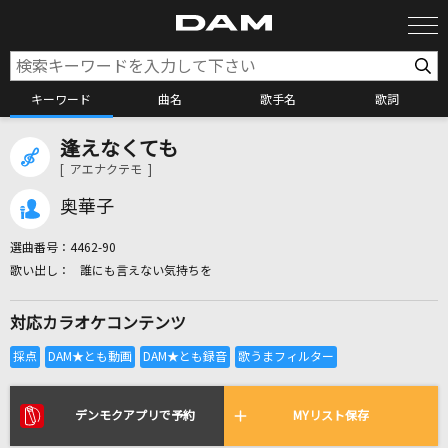
キーワード
曲名
歌手名
歌詞
逢えなくても
カラオケ検索
[ アエナクテモ ]
奥華子
カラオケ店舗検索
選曲番号：
4462-90
誰にも言えない気持ちを
カラオケリクエスト
対応カラオケコンテンツ
全国りれき
リアルタイムで歌われている曲の一覧
デンモクアプリで予約
MYリスト保存