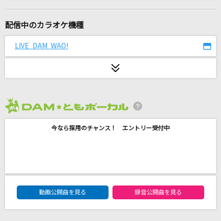
[生音]ミュージック・アワー
ポルノグラフィティ
配信中のカラオケ機種
Golden [ゴールデン]
LIVE DAM WAO!
HUNTR/X
[生音]通り恋
indigo la End
2026年8月度
アカシア(ポケモンスペシャルMV「GOTCHA！」
ver.)
今なら採用のチャンス！ エントリー受付中
BUMP OF CHICKEN
HOWEVER
GLAY
DAM★ともボーカルエントリーランキング
動画公開曲を見る
録音公開曲を見る
踊楽園
CLAN QUEEN