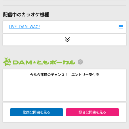
[生音]ピースサイン
米津玄師
配信中のカラオケ機種
残響散歌
LIVE DAM WAO!
Aimer(エメ)
愛をとりもどせ!!
クリスタルキング
2026年8月度
不思議なピーチパイ
今なら採用のチャンス！ エントリー受付中
竹内まりや
[生音]ドライフラワー
優里
DAM★ともボーカルエントリーランキング
lulu.
動画公開曲を見る
録音公開曲を見る
Mrs. GREEN APPLE