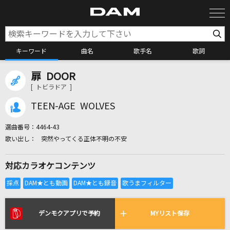
キーワード
曲名
歌手名
歌詞
扉 DOOR
カラオケ検索
[ トビラドア ]
TEEN-AGE WOLVES
カラオケ店舗検索
選曲番号：
4464-43
突然やってくる正体不明の不安
カラオケリクエスト
対応カラオケコンテンツ
全国りれき
リアルタイムで歌われている曲の一覧
デンモクアプリで予約
MYリスト保存