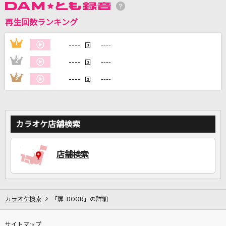
再生回数ランキング
DAMに会員登録・ログインして
カラオケをもっと楽しもう！
----
1
----
回
----
2
----
回
----
3
----
回
自宅でカラオケ歌い放題！
家族や友達と一緒に！練習にも！
カラオケ店舗検索
店舗検索
カラオケ検索
「扉 DOOR」の詳細
サイトマップ