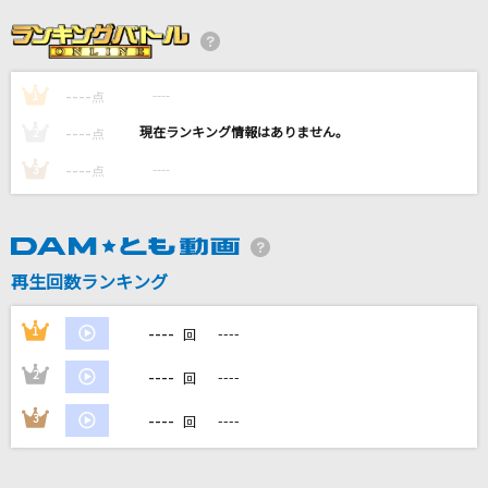
[生音]嘘
シド
----
----
1
Rebellion
点
SixTONES
----
----
2
点
----
----
3
点
自由への扉[塔の上のラプンツェル]
小此木まり
ファタール
再生回数ランキング
GEMN
----
1
----
回
もっと見る
----
2
----
回
DAMの新曲・ランキングなど
----
3
----
回
カラオケ最新情報をチェック！