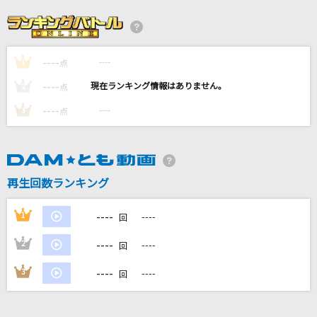
こまりわらい
近藤利樹
----
----
1
[生音]恋人ごっこ
点
マカロニえんぴつ
----
----
2
点
----
----
3
点
流転の花
伍代夏子
ふたりの夢港
再生回数ランキング
橘ゆうじ
----
1
----
回
もっと見る
----
2
----
回
DAMの新曲・ランキングなど
----
3
----
回
カラオケ最新情報をチェック！