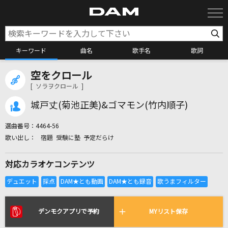
キーワード
曲名
歌手名
歌詞
空をクロール
カラオケ検索
[ ソラヲクロール ]
城戸丈(菊池正美)&ゴマモン(竹内順子)
カラオケ店舗検索
選曲番号：
4464-56
宿題 受験に塾 予定だらけ
カラオケリクエスト
対応カラオケコンテンツ
全国りれき
リアルタイムで歌われている曲の一覧
デンモクアプリで予約
MYリスト保存