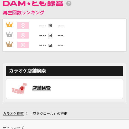
再生回数ランキング
DAMに会員登録・ログインして
カラオケをもっと楽しもう！
----
1
----
回
----
2
----
回
----
3
----
回
自宅でカラオケ歌い放題！
家族や友達と一緒に！練習にも！
カラオケ店舗検索
店舗検索
カラオケ検索
「空をクロール」の詳細
サイトマップ