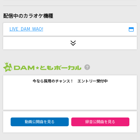
占っていたんです
Chevon
配信中のカラオケ機種
夢をあきらめないで
LIVE DAM WAO!
岡村孝子
道
EXILE
2026年8月度
[生音]翳(かげ)りゆく部屋
今なら採用のチャンス！ エントリー受付中
松任谷由実(荒井由実)
[良音]Colors of the Heart
UVERworld
DAM★ともボーカルエントリーランキング
Believe
動画公開曲を見る
録音公開曲を見る
玉置成実