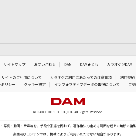
サイトマップ
お問い合わせ
DAM
DAM★とも
カラオケ＠DAM
サイトのご利用について
カラオケご利用にあたっての注意事項
利用規約
ーポリシー
クッキー設定
インフォマティブデータの取得について
ご契
© DAIICHIKOSHO CO.,LTD. All Rights Reserved.
・写真・動画・音声等を、手段や形態を問わず、著作権法の定める範囲を超えて無断で複
楽曲及びコンテンツは、機種によりご利用いただけない場合があります。