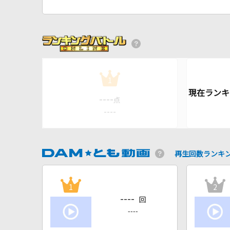
1
----
点
----
再生回数ランキ
1
2
----
回
----