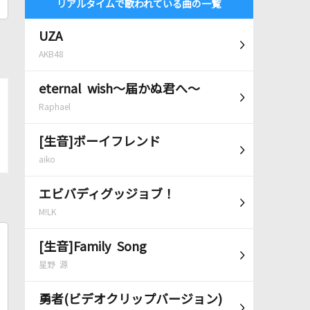
リアルタイムで歌われている曲の一覧
UZA
AKB48
eternal wish～届かぬ君へ～
Raphael
[生音]ボーイフレンド
aiko
エビバディグッジョブ！
M!LK
[生音]Family Song
星野 源
勇者(ビデオクリップバージョン)