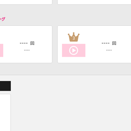
ング
3
----
----
回
回
----
----