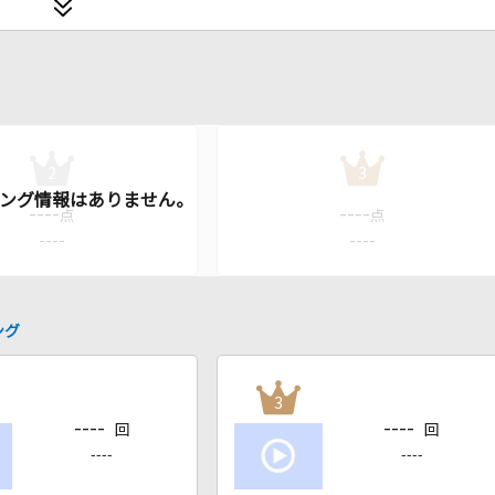
2
3
----
----
点
点
----
----
ング
3
----
----
回
回
----
----