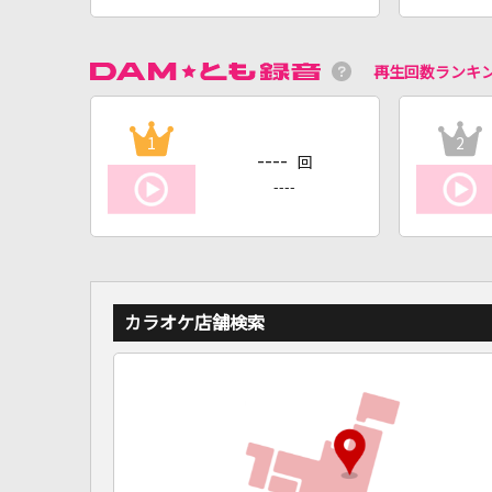
再生回数ランキ
1
2
----
回
----
カラオケ店舗検索