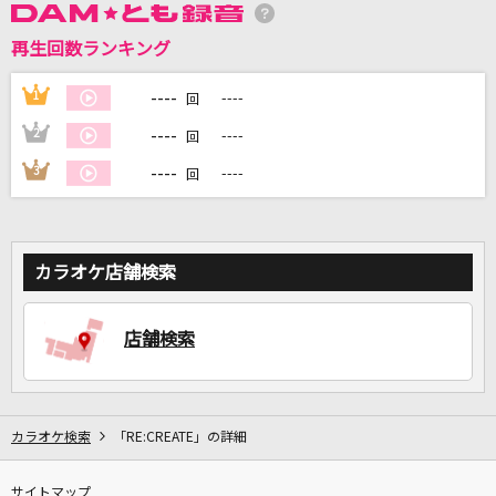
再生回数ランキング
DAMに会員登録・ログインして
カラオケをもっと楽しもう！
----
1
----
回
----
2
----
回
----
3
----
回
自宅でカラオケ歌い放題！
家族や友達と一緒に！練習にも！
カラオケ店舗検索
店舗検索
カラオケ検索
「RE:CREATE」の詳細
サイトマップ