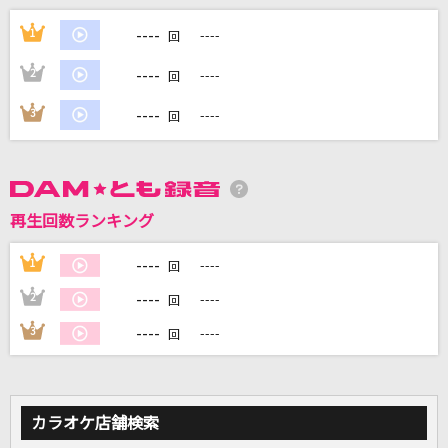
RPG
----
1
----
回
SEKAI NO OWARI(世界の終わり)
----
2
----
回
アイデンティティ
----
3
----
回
サカナクション
LADY(ビデオクリップバージョン)
米津玄師
再生回数ランキング
ハレ晴レユカイ
----
1
----
回
涼宮ハルヒ(CV.平野綾)、長門有希(CV.茅原実里)、朝比奈みくる(CV.後藤
邑子)
----
2
----
回
もっと見る
----
3
----
回
DAMの新曲・ランキングなど
カラオケ最新情報をチェック！
カラオケ店舗検索