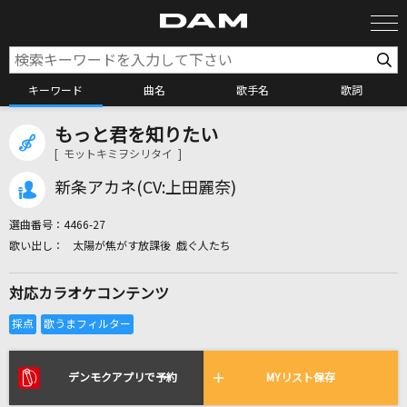
キーワード
曲名
歌手名
歌詞
もっと君を知りたい
カラオケ検索
[ モットキミヲシリタイ ]
新条アカネ(CV:上田麗奈)
カラオケ店舗検索
選曲番号：
4466-27
太陽が焦がす放課後 戯ぐ人たち
カラオケリクエスト
対応カラオケコンテンツ
全国りれき
リアルタイムで歌われている曲の一覧
デンモクアプリで予約
MYリスト保存