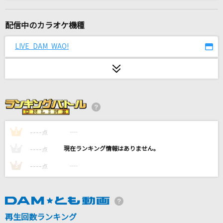
[生音]サイレント・イヴ
辛島美登里
配信中のカラオケ機種
カブトムシ
LIVE DAM WAO!
aiko
lulu.
Mrs. GREEN APPLE
オー！リバル
ポルノグラフィティ
----
----
1
点
----
----
2
点
U
----
----
3
点
millennium parade × Belle
プシ
r-906 feat.初音ミク
再生回数ランキング