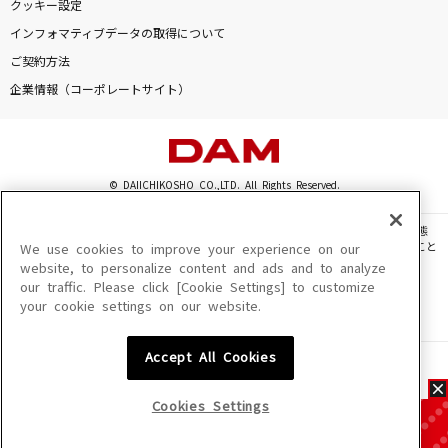
クッキー設定
インフォマティブデータの取得について
ご契約方法
企業情報（コーポレートサイト）
© DAIICHIKOSHO CO.,LTD. All Rights Reserved.
このサイトに掲載されている一切の文章・画像・写真・動画・音声等を、手段や形態
を問わず、著作権法の定める範囲を超えて無断で複製、転載、ファイル化などすること
We use cookies to improve your experience on our
を禁じます。
website, to personalize content and ads and to analyze
our traffic. Please click [Cookie Settings] to customize
楽曲及びコンテンツは、機種によりご利用いただけない場合があります。
your cookie settings on our website.
楽曲及びコンテンツの配信日、配信内容が変更になる場合があります。
楽曲によりMYリスト保存ができない場合があります。
Accept All Cookies
JASRAC許諾番号
6602250213Y31015 6602250112Y38026 6602250240Y31015
6602250241Y45122
Cookies Settings
NexTone許諾番号
ID000002945 ID000002947 ID000002937 ID000002938