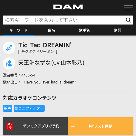
キーワード
曲名
歌手名
歌詞
Tic Tac DREAMIN'
カラオケ検索
[ チクタクドリーミン ]
天王洲なずな(CV:山本彩乃)
カラオケ店舗検索
選曲番号：
4466-54
Have you ever had a dream?
カラオケリクエスト
対応カラオケコンテンツ
全国りれき
リアルタイムで歌われている曲の一覧
デンモクアプリで予約
MYリスト保存