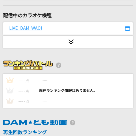
君がいるだけで
米米CLUB
配信中のカラオケ機種
花に雨を、君に歌を
LIVE DAM WAO!
THE BINARY
シングルベッド
シャ乱Q
まごパワー
打首獄門同好会
----
----
1
点
----
----
2
点
アウトサイダー
----
----
3
点
Eve
[生音]エロティカ・セブン EROTICA SEVEN
サザンオールスターズ
再生回数ランキング