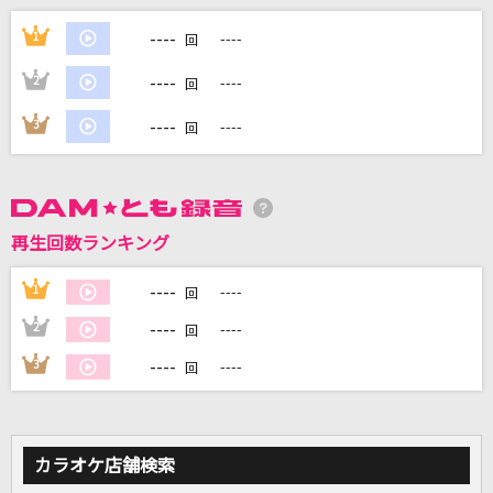
ネオラダイト
----
1
----
回
9Lana
----
2
----
回
TAKE ME HIGHER
----
3
----
回
V6
1/3の純情な感情
SIAM SHADE
再生回数ランキング
ちょこっとLOVE
----
1
----
回
プッチモニ
----
2
----
回
もっと見る
----
3
----
回
DAMの新曲・ランキングなど
カラオケ最新情報をチェック！
カラオケ店舗検索