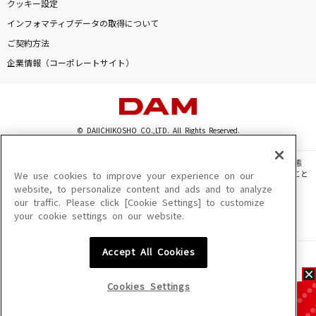
クッキー設定
インフォマティブデータの取得について
ご契約方法
企業情報（コーポレートサイト）
© DAIICHIKOSHO CO.,LTD. All Rights Reserved.
このサイトに掲載されている一切の文章・画像・写真・動画・音声等を、手段や形態
を問わず、著作権法の定める範囲を超えて無断で複製、転載、ファイル化などすること
We use cookies to improve your experience on our
を禁じます。
website, to personalize content and ads and to analyze
our traffic. Please click [Cookie Settings] to customize
楽曲及びコンテンツは、機種によりご利用いただけない場合があります。
your cookie settings on our website.
楽曲及びコンテンツの配信日、配信内容が変更になる場合があります。
楽曲によりMYリスト保存ができない場合があります。
Accept All Cookies
JASRAC許諾番号
6602250213Y31015 6602250112Y38026 6602250240Y31015
6602250241Y45122
Cookies Settings
NexTone許諾番号
ID000002945 ID000002947 ID000002937 ID000002938