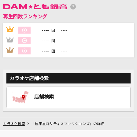
再生回数ランキング
DAMに会員登録・ログインして
カラオケをもっと楽しもう！
----
1
----
回
----
2
----
回
----
3
----
回
自宅でカラオケ歌い放題！
家族や友達と一緒に！練習にも！
カラオケ店舗検索
店舗検索
カラオケ検索
「極東星霜サティスファクションズ」の詳細