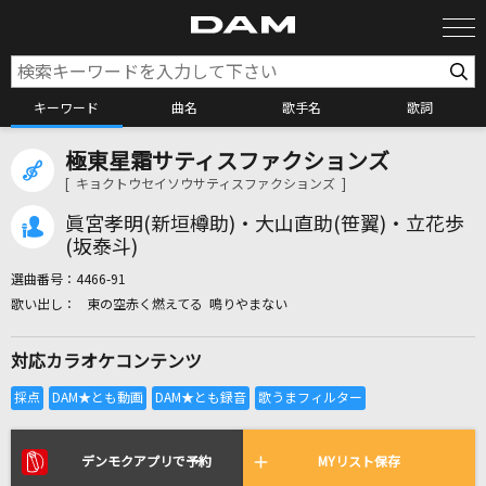
キーワード
曲名
歌手名
歌詞
極東星霜サティスファクションズ
カラオケ検索
[ キョクトウセイソウサティスファクションズ ]
眞宮孝明(新垣樽助)・大山直助(笹翼)・立花歩
カラオケ店舗検索
(坂泰斗)
選曲番号：
4466-91
東の空赤く燃えてる 鳴りやまない
カラオケリクエスト
対応カラオケコンテンツ
全国りれき
リアルタイムで歌われている曲の一覧
デンモクアプリで予約
MYリスト保存