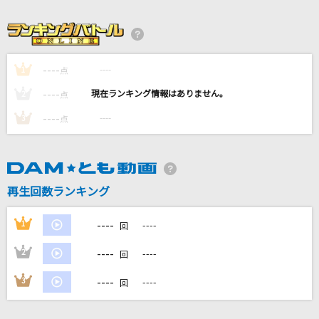
謎
小松未歩
何も言えなくて…夏
----
----
1
点
JAYWALK(J-WALK)
----
----
2
点
----
[生音]ドライフラワー
----
3
点
優里
アイネクライネ
再生回数ランキング
米津玄師
もっと見る
----
1
----
回
----
2
----
回
DAMの新曲・ランキングなど
カラオケ最新情報をチェック！
----
3
----
回