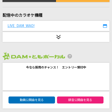
風と町
Mrs. GREEN APPLE
配信中のカラオケ機種
メリッサ
LIVE DAM WAO!
ポルノグラフィティ
heavenly blue
Kalafina
[生音]蝶々結び
2026年8月度
Aimer(エメ)
今なら採用のチャンス！ エントリー受付中
ハルカ
YOASOBI
やさしさで溢れるように
DAM★ともボーカルエントリーランキング
動画公開曲を見る
録音公開曲を見る
JUJU