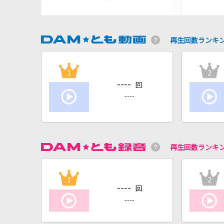
再生回数ランキ
1
2
----
回
----
再生回数ランキ
1
2
----
回
----