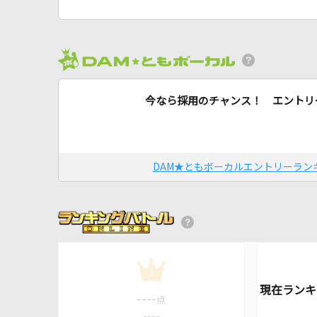
今なら採用のチャンス！ エントリ
DAM★ともボーカルエントリーラン
1
----
点
----