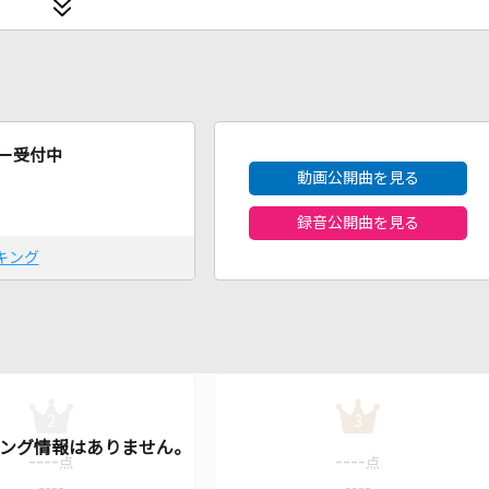
2026年8月度
ー受付中
動画公開曲を見る
録音公開曲を見る
キング
2
3
----
----
点
点
----
----