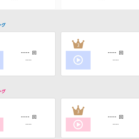
ング
3
----
----
回
回
----
----
ング
3
----
----
回
回
----
----