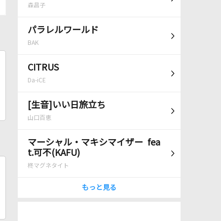
森昌子
パラレルワールド
BAK
CITRUS
Da-iCE
[生音]いい日旅立ち
山口百恵
マーシャル・マキシマイザー fea
t.可不(KAFU)
柊マグネタイト
もっと見る