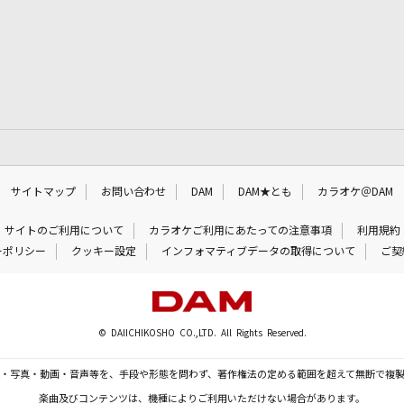
サイトマップ
お問い合わせ
DAM
DAM★とも
カラオケ＠DAM
サイトのご利用について
カラオケご利用にあたっての注意事項
利用規約
ーポリシー
クッキー設定
インフォマティブデータの取得について
ご契
© DAIICHIKOSHO CO.,LTD. All Rights Reserved.
・写真・動画・音声等を、手段や形態を問わず、著作権法の定める範囲を超えて無断で複
楽曲及びコンテンツは、機種によりご利用いただけない場合があります。