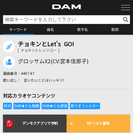
キーワード
曲名
歌手名
歌詞
チョキンとLet's GO!
カラオケ検索
[ チョキントレッツゴー ]
グロッサムX2(CV:宮本佳那子)
カラオケ店舗検索
選曲番号：
4467-67
言いたいことはハッキリ!
カラオケリクエスト
対応カラオケコンテンツ
全国りれき
リアルタイムで歌われている曲の一覧
デンモクアプリで予約
MYリスト保存