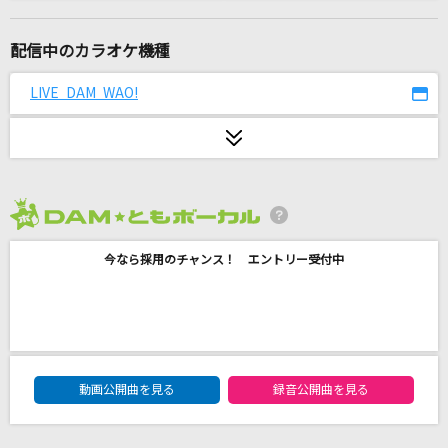
ヤングアダルト
マカロニえんぴつ
配信中のカラオケ機種
[生音]ラブ・ストーリーは突然に
LIVE DAM WAO!
小田和正
[生音]Any
Mr.Children
2026年8月度
愛のシュプリーム！
今なら採用のチャンス！ エントリー受付中
fhana
パラサイト
DECO*27
DAM★ともボーカルエントリーランキング
水平線
動画公開曲を見る
録音公開曲を見る
back number