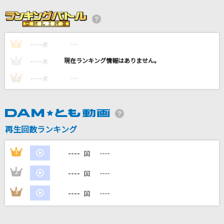
[生音]僕のこと
Mrs. GREEN APPLE
----
----
1
B・BLUE(GIGS at BUDOKAN BEAT EMOTION
点
ROCK'N ROLL CIRCUS TOUR)
----
----
2
点
BOOWY
----
----
3
点
大我慢大会
BUMP OF CHICKEN
再生回数ランキング
平熱
Mr.Children
----
1
----
回
もっと見る
----
2
----
回
----
3
----
回
DAMの新曲・ランキングなど
カラオケ最新情報をチェック！