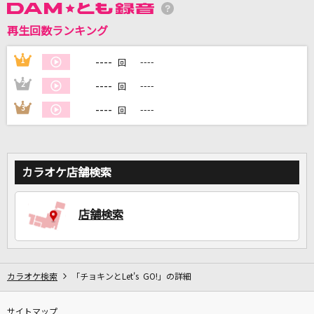
再生回数ランキング
DAMに会員登録・ログインして
----
1
----
回
カラオケをもっと楽しもう！
----
2
----
回
----
3
----
回
自宅でカラオケ歌い放題！
家族や友達と一緒に！練習にも！
カラオケ店舗検索
店舗検索
カラオケ検索
「チョキンとLet's GO!」の詳細
サイトマップ