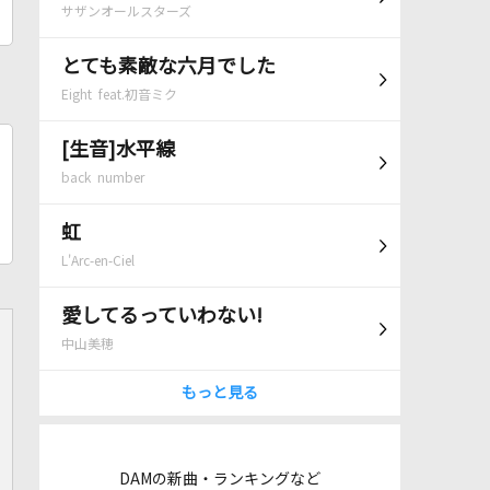
サザンオールスターズ
とても素敵な六月でした
Eight feat.初音ミク
[生音]水平線
back number
虹
L'Arc-en-Ciel
愛してるっていわない!
中山美穂
もっと見る
DAMの新曲・ランキングなど