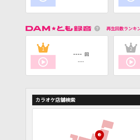
再生回数ランキ
1
2
----
回
----
カラオケ店舗検索