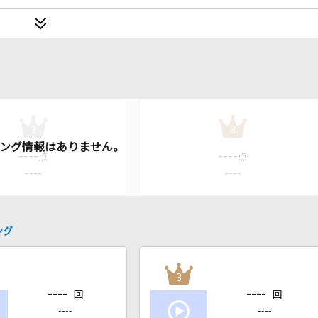
2
3
----
----
点
点
----
----
ング
3
----
----
回
回
----
----