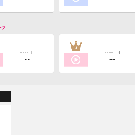
ング
3
----
----
回
回
----
----