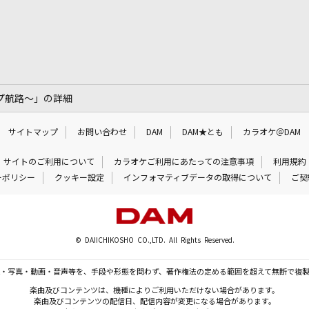
ワープ航路～」の詳細
サイトマップ
お問い合わせ
DAM
DAM★とも
カラオケ＠DAM
サイトのご利用について
カラオケご利用にあたっての注意事項
利用規約
ーポリシー
クッキー設定
インフォマティブデータの取得について
ご契
© DAIICHIKOSHO CO.,LTD. All Rights Reserved.
・写真・動画・音声等を、手段や形態を問わず、著作権法の定める範囲を超えて無断で複
楽曲及びコンテンツは、機種によりご利用いただけない場合があります。
楽曲及びコンテンツの配信日、配信内容が変更になる場合があります。