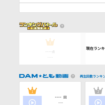
1
----
点
----
再生回数ランキ
1
2
----
回
----