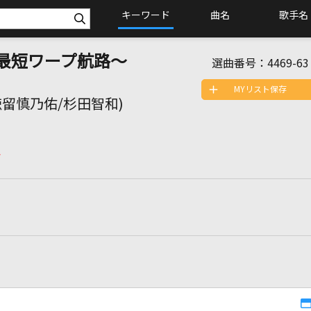
キーワード
曲名
歌手名
君への最短ワープ航路～
選曲番号：
4469-63
MYリスト保存
村 昴/徳留慎乃佑/杉田智和)
マ