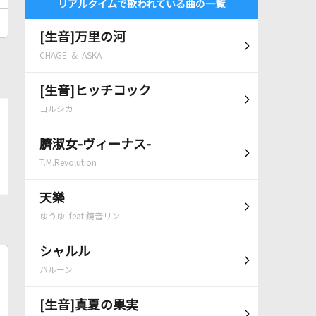
リアルタイムで歌われている曲の一覧
[生音]万里の河
CHAGE & ASKA
[生音]ヒッチコック
ヨルシカ
臍淑女-ヴィーナス-
T.M.Revolution
天樂
ゆうゆ feat.鏡音リン
シャルル
バルーン
[生音]真夏の果実