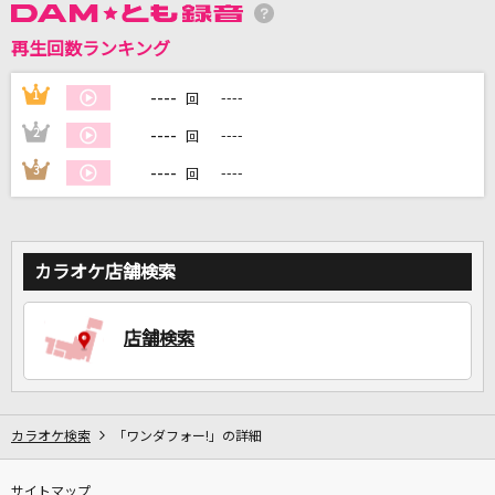
再生回数ランキング
DAMに会員登録・ログインして
カラオケをもっと楽しもう！
----
1
----
回
----
2
----
回
----
3
----
回
自宅でカラオケ歌い放題！
家族や友達と一緒に！練習にも！
カラオケ店舗検索
店舗検索
カラオケ検索
「ワンダフォー!」の詳細
サイトマップ