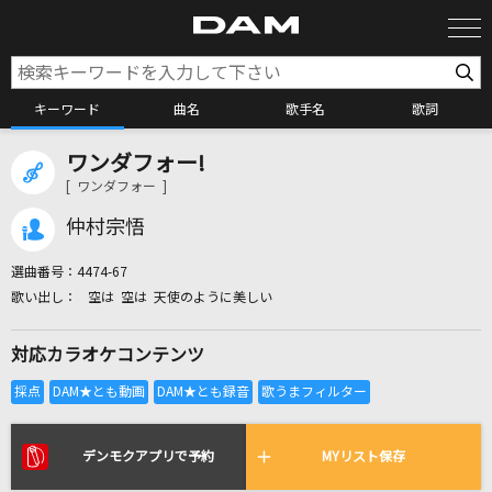
キーワード
曲名
歌手名
歌詞
ワンダフォー!
カラオケ検索
[ ワンダフォー ]
仲村宗悟
カラオケ店舗検索
選曲番号：
4474-67
空は 空は 天使のように美しい
カラオケリクエスト
対応カラオケコンテンツ
全国りれき
リアルタイムで歌われている曲の一覧
デンモクアプリで予約
MYリスト保存