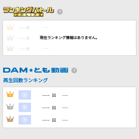
Evidence
Daisy×Daisy
----
----
1
Bye by me
点
Vaundy
----
----
2
点
----
----
3
点
if...
DA PUMP
カイト
再生回数ランキング
嵐(アラシ)
----
1
----
回
もっと見る
----
2
----
回
DAMの新曲・ランキングなど
----
3
----
回
カラオケ最新情報をチェック！