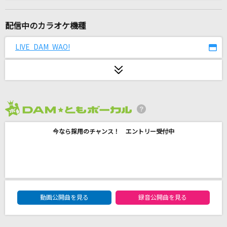
vivi
米津玄師
配信中のカラオケ機種
世界に一つだけの花
LIVE DAM WAO!
SMAP
[生音]川の流れのように
美空ひばり
2026年8月度
[生音]アゲハ蝶
今なら採用のチャンス！ エントリー受付中
ポルノグラフィティ
[生音]アイノカタチ feat.HIDE(GReeeeN)
Misia
DAM★ともボーカルエントリーランキング
[生音]守ってあげたい
動画公開曲を見る
録音公開曲を見る
松任谷由実(荒井由実)