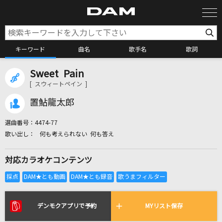
キーワード
曲名
歌手名
歌詞
Sweet Pain
カラオケ検索
[ スウィートペイン ]
置鮎龍太郎
カラオケ店舗検索
選曲番号：
4474-77
何も考えられない 何も答え
カラオケリクエスト
対応カラオケコンテンツ
全国りれき
リアルタイムで歌われている曲の一覧
デンモクアプリで予約
MYリスト保存