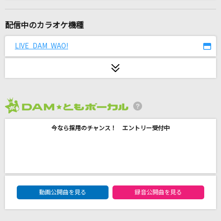
LAST DANCE
BIGBANG [ビッグバン]
配信中のカラオケ機種
神っぽいな
LIVE DAM WAO!
ピノキオピー
PRIDE
今井美樹
2026年8月度
洗濯機と君とラヂオ
今なら採用のチャンス！ エントリー受付中
マカロニえんぴつ
IRIS OUT(ビデオクリップバージョン)
米津玄師
DAM★ともボーカルエントリーランキング
雪の音
動画公開曲を見る
録音公開曲を見る
Novelbright