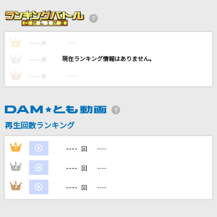
ブリキノダンス
Ado
----
----
1
[生音]RAGE OF DUST
点
SPYAIR
----
----
2
点
----
----
3
点
超最強
超ときめき宣伝部(ときめき宣伝部)
Butter-Fly
再生回数ランキング
和田光司
----
1
----
回
もっと見る
----
2
----
回
DAMの新曲・ランキングなど
----
3
----
回
カラオケ最新情報をチェック！