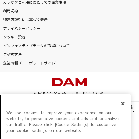
カラオケご利用にあたっての注意事項
利用規約
特定商取引法に基づく表示
プライバシーポリシー
クッキー設定
インフォマティブデータの取得について
ご契約方法
企業情報（コーポレートサイト）
© DAIICHIKOSHO CO.,LTD. All Rights Reserved.
このサイトに掲載されている一切の文章・画像・写真・動画・音声等を、手段や形態
を問わず、著作権法の定める範囲を超えて無断で複製、転載、ファイル化などすること
We use cookies to improve your experience on our
を禁じます。
website, to personalize content and ads and to analyze
our traffic. Please click [Cookie Settings] to customize
楽曲及びコンテンツは、機種によりご利用いただけない場合があります。
your cookie settings on our website.
楽曲及びコンテンツの配信日、配信内容が変更になる場合があります。
楽曲によりMYリスト保存ができない場合があります。