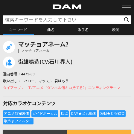
キーワード
曲名
歌手名
歌詞
マッチョアネーム?
カラオケ検索
[ マッチョアネーム ]
街雄鳴造(CV:石川界人)
カラオケ店舗検索
選曲番号：
4475-89
ハロー、マッスル 君はもう
カラオケリクエスト
TVアニメ「ダンベル何キロ持てる?」エンディングテーマ
対応カラオケコンテンツ
全国りれき
リアルタイムで歌われている曲の一覧