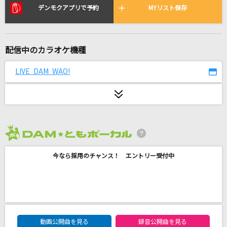
[生音]絆ノ奇跡
デンモクアプリで予約
MYリスト保存
MAN WITH A MISSION × milet
I'm a mess
配信中のカラオケ機種
MY FIRST STORY
LIVE DAM WAO!
花束のかわりにメロディーを
清水翔太
orion
米津玄師
2026年8月度
今なら採用のチャンス！ エントリー受付中
[生音]セロリ
SMAP
LOSER
米津玄師
DAM★ともボーカルエントリーランキング
動画公開曲を見る
録音公開曲を見る