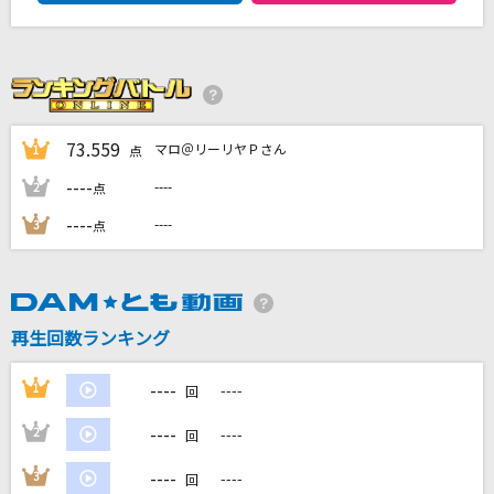
[生音]ヒロイン
back number
怪獣の花唄
Vaundy
73.559
マロ＠リーリヤＰさん
1
点
ゴミ人間、俺
----
----
2
点
ヤングスキニー
----
----
3
点
unravel
TK from 凛として時雨
再生回数ランキング
もっと見る
----
1
----
回
DAMの新曲・ランキングなど
カラオケ最新情報をチェック！
----
2
----
回
----
3
----
回