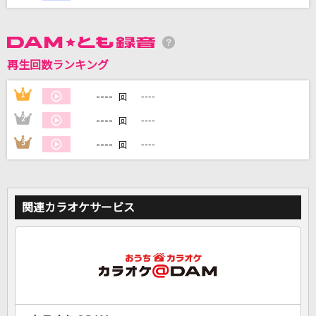
DAMに会員登録・ログインして
カラオケをもっと楽しもう！
再生回数ランキング
----
1
----
回
----
2
----
回
自宅でカラオケ歌い放題！
家族や友達と一緒に！練習にも！
----
3
----
回
関連カラオケサービス