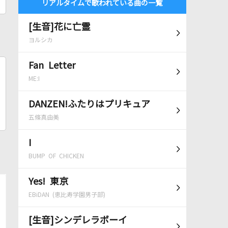
リアルタイムで歌われている曲の一覧
[生音]花に亡霊
ヨルシカ
Fan Letter
ME:I
DANZEN!ふたりはプリキュア
五條真由美
I
BUMP OF CHICKEN
Yes! 東京
EBiDAN (恵比寿学園男子部)
[生音]シンデレラボーイ