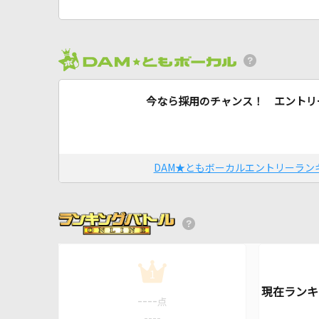
今なら採用のチャンス！ エントリ
DAM★ともボーカルエントリーラン
1
----
点
----