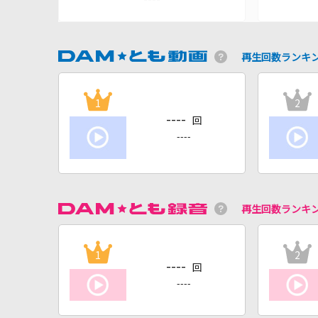
再生回数ランキ
1
2
----
回
----
再生回数ランキ
1
2
----
回
----