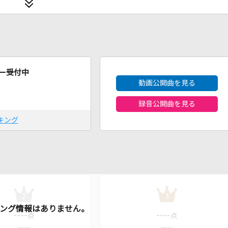
2026年8月度
ー受付中
動画公開曲を見る
録音公開曲を見る
キング
2
3
----
----
点
点
----
----