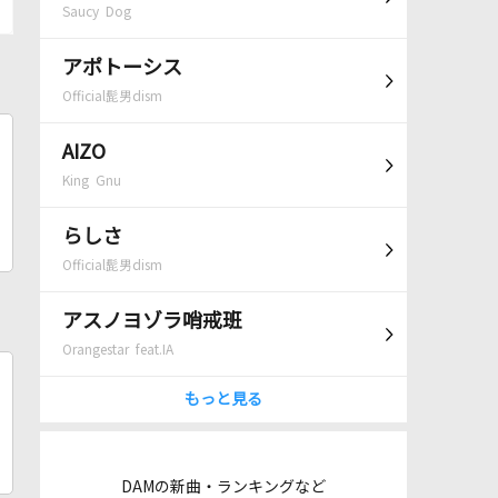
Saucy Dog
アポトーシス
Official髭男dism
AIZO
King Gnu
らしさ
Official髭男dism
アスノヨゾラ哨戒班
Orangestar feat.IA
もっと見る
DAMの新曲・ランキングなど