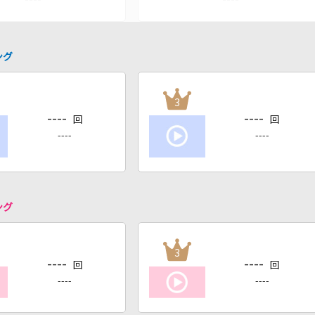
ング
3
----
----
回
回
----
----
ング
3
----
----
回
回
----
----