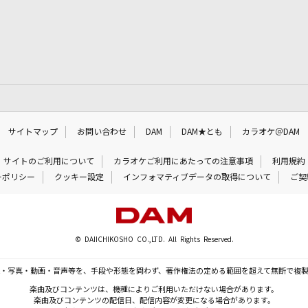
サイトマップ
お問い合わせ
DAM
DAM★とも
カラオケ＠DAM
サイトのご利用について
カラオケご利用にあたっての注意事項
利用規約
ーポリシー
クッキー設定
インフォマティブデータの取得について
ご契
© DAIICHIKOSHO CO.,LTD. All Rights Reserved.
・写真・動画・音声等を、手段や形態を問わず、著作権法の定める範囲を超えて無断で複
楽曲及びコンテンツは、機種によりご利用いただけない場合があります。
楽曲及びコンテンツの配信日、配信内容が変更になる場合があります。