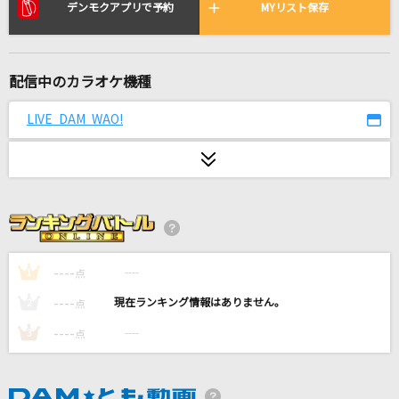
Feel My Heart
デンモクアプリで予約
MYリスト保存
Every Little Thing
[生音]夏の思い出
配信中のカラオケ機種
ケツメイシ
LIVE DAM WAO!
マイ・ピュア・レディ
尾崎亜美
[生音]好きだ。
Little Glee Monster
----
----
1
点
紫煙
----
神野美伽
----
2
点
----
----
3
点
[生音]カシスオレンジ
Laughing Hick