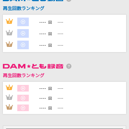
すきっ！～超ver～
再生回数ランキング
超ときめき宣伝部(ときめき宣伝部)
----
1
----
回
melt bitter
----
2
----
さとうもか
回
----
3
----
回
灯りになりたい
クラヴィス(田中秀幸)
やさしさで溢れるように
再生回数ランキング
JUJU
----
1
----
回
もっと見る
----
2
----
回
DAMの新曲・ランキングなど
----
3
----
回
カラオケ最新情報をチェック！