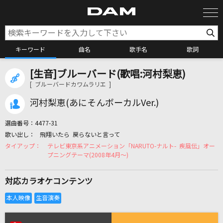
キーワード
曲名
歌手名
歌詞
[生音]ブルーバード(歌唱:河村梨恵)
カラオケ検索
[ ブルーバードカワムラリエ ]
河村梨恵(あにそんボーカルVer.)
カラオケ店舗検索
選曲番号：
4477-31
飛翔いたら 戻らないと言って
カラオケリクエスト
テレビ東京系アニメーション「NARUTO-ナルト- 疾風伝」オー
プニングテーマ(2008年4月～)
全国りれき
対応カラオケコンテンツ
リアルタイムで歌われている曲の一覧