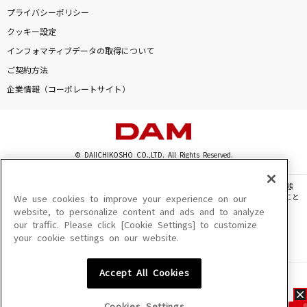
プライバシーポリシー
クッキー設定
インフォマティブデータの取得について
ご契約方法
企業情報（コーポレートサイト）
© DAIICHIKOSHO CO.,LTD. All Rights Reserved.
このサイトに掲載されている一切の文章・画像・写真・動画・音声等を、手段や形態
を問わず、著作権法の定める範囲を超えて無断で複製、転載、ファイル化などすること
We use cookies to improve your experience on our
を禁じます。
website, to personalize content and ads and to analyze
our traffic. Please click [Cookie Settings] to customize
楽曲及びコンテンツは、機種によりご利用いただけない場合があります。
your cookie settings on our website.
楽曲及びコンテンツの配信日、配信内容が変更になる場合があります。
楽曲によりMYリスト保存ができない場合があります。
Accept All Cookies
JASRAC許諾番号
6602250213Y31015 6602250112Y38026 6602250240Y31015
6602250241Y45122
Cookies Settings