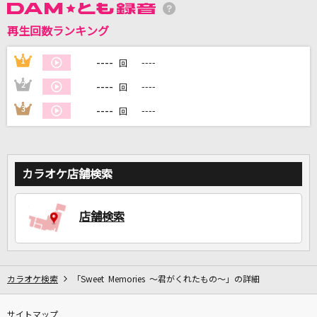
再生回数ランキング
DAMに会員登録・ログインして
カラオケをもっと楽しもう！
----
1
----
回
----
2
----
回
----
3
----
回
自宅でカラオケ歌い放題！
家族や友達と一緒に！練習にも！
カラオケ店舗検索
店舗検索
カラオケ検索
「Sweet Memories ～君がくれたもの～」の詳細
サイトマップ