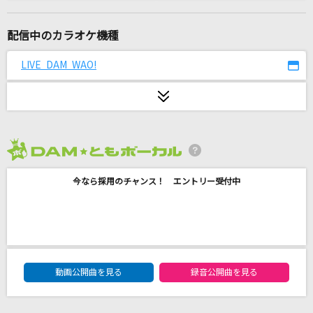
[生音]僕が一番欲しかったもの
槇原敬之(Makihara)
配信中のカラオケ機種
[生音]IN_MY_HEAD
LIVE DAM WAO!
なとり
Rusty Nail(ビデオクリップバージョン)
X JAPAN
2026年8月度
ファタール
今なら採用のチャンス！ エントリー受付中
GEMN
[生音]ベルベットの詩
back number
DAM★ともボーカルエントリーランキング
オールセーブチャレンジ
動画公開曲を見る
録音公開曲を見る
香椎モイミ