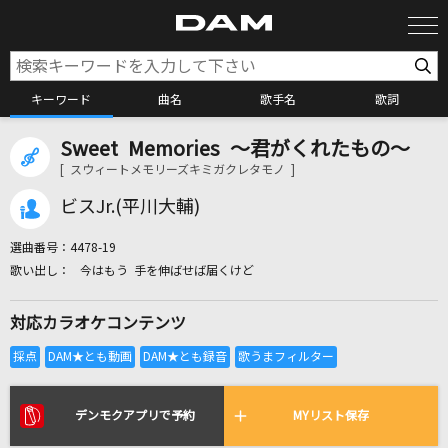
キーワード
曲名
歌手名
歌詞
Sweet Memories ～君がくれたもの～
カラオケ検索
[ スウィートメモリーズキミガクレタモノ ]
ビスJr.(平川大輔)
カラオケ店舗検索
選曲番号：
4478-19
今はもう 手を伸ばせば届くけど
カラオケリクエスト
対応カラオケコンテンツ
全国りれき
リアルタイムで歌われている曲の一覧
デンモクアプリで予約
MYリスト保存