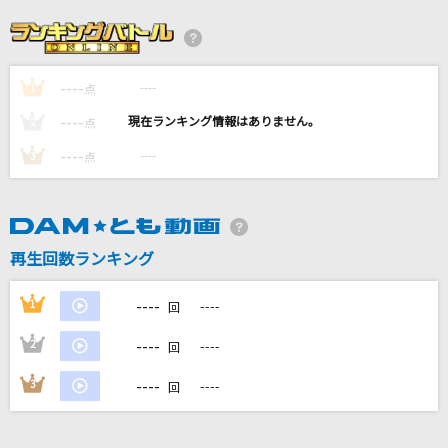
[生音]シルエット
KANA-BOON
----
----
1
火種
点
キタニタツヤ
----
----
2
点
----
----
3
点
ダーリン
Mrs. GREEN APPLE
ケセラセラ
再生回数ランキング
Mrs. GREEN APPLE
----
1
----
回
もっと見る
----
2
----
回
DAMの新曲・ランキングなど
----
3
----
回
カラオケ最新情報をチェック！