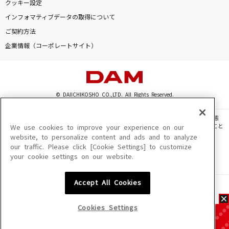
クッキー設定
インフォマティブデータの取得について
ご契約方法
企業情報（コーポレートサイト）
© DAIICHIKOSHO CO.,LTD. All Rights Reserved.
このサイトに掲載されている一切の文章・画像・写真・動画・音声等を、手段や形態
を問わず、著作権法の定める範囲を超えて無断で複製、転載、ファイル化などすること
We use cookies to improve your experience on our
を禁じます。
website, to personalize content and ads and to analyze
our traffic. Please click [Cookie Settings] to customize
楽曲及びコンテンツは、機種によりご利用いただけない場合があります。
your cookie settings on our website.
楽曲及びコンテンツの配信日、配信内容が変更になる場合があります。
楽曲によりMYリスト保存ができない場合があります。
Accept All Cookies
JASRAC許諾番号
6602250213Y31015 6602250112Y38026 6602250240Y31015
6602250241Y45122
Cookies Settings
NexTone許諾番号
ID000002945 ID000002947 ID000002937 ID000002938