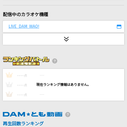
正解
RADWIMPS
配信中のカラオケ機種
遥か
LIVE DAM WAO!
GReeeeN
大きな古時計
平井堅
怪獣の花唄
Vaundy
----
----
1
点
----
----
2
点
[生音]チェリー
----
----
3
点
スピッツ
STAND UP TO THE VICTORY～トゥ・ザ・ヴィ
クトリー～
再生回数ランキング
川添智久