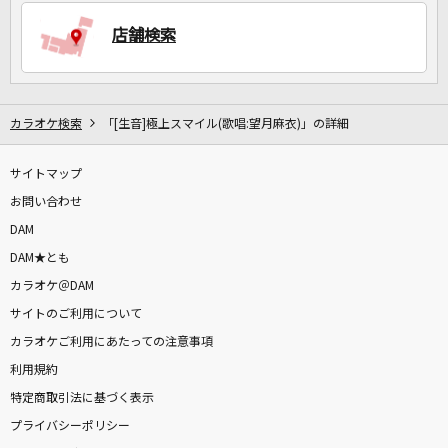
店舗検索
DAMに会員登録・ログインして
カラオケをもっと楽しもう！
カラオケ検索
「[生音]極上スマイル(歌唱:望月麻衣)」の詳細
サイトマップ
お問い合わせ
自宅でカラオケ歌い放題！
家族や友達と一緒に！練習にも！
DAM
DAM★とも
カラオケ＠DAM
サイトのご利用について
カラオケご利用にあたっての注意事項
利用規約
特定商取引法に基づく表示
プライバシーポリシー