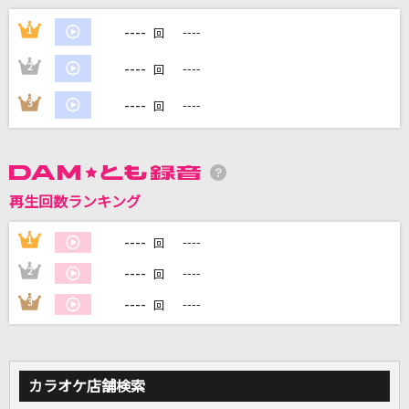
----
[生音]水平線
1
----
回
back number
----
2
----
回
[生音]夏をあきらめて
----
3
----
回
研ナオコ
トリセツ
西野カナ
再生回数ランキング
生きてる生きてく(ドラえもんアニメバージョン)
----
1
----
回
福山雅治
----
2
----
回
----
3
----
もっと見る
回
DAMの新曲・ランキングなど
カラオケ最新情報をチェック！
カラオケ店舗検索