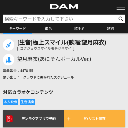
キーワード
曲名
歌手名
歌詞
[生音]極上スマイル(歌唱:望月麻衣)
カラオケ検索
[ ゴクジョウスマイルモチヅキマイ ]
望月麻衣(あにそんボーカルVer.)
カラオケ店舗検索
選曲番号：
4478-55
クラウドに書かれたスケジュール
カラオケリクエスト
対応カラオケコンテンツ
全国りれき
リアルタイムで歌われている曲の一覧
デンモクアプリで予約
MYリスト保存