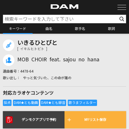
キーワード
曲名
歌手名
歌詞
いきるひとびと
カラオケ検索
[ イキルヒトビト ]
MOB CHOIR feat. sajou no hana
カラオケ店舗検索
選曲番号：
4478-64
やっと気づいた、この命が誰の
カラオケリクエスト
対応カラオケコンテンツ
全国りれき
リアルタイムで歌われている曲の一覧
デンモクアプリで予約
MYリスト保存