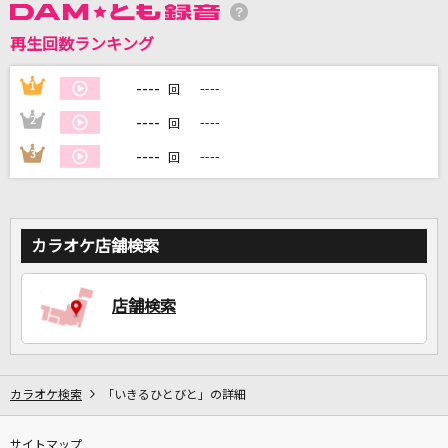
再生回数ランキング
DAMに会員登録・ログインして
カラオケをもっと楽しもう！
----
1
----
回
----
2
----
回
----
3
----
回
自宅でカラオケ歌い放題！
家族や友達と一緒に！練習にも！
カラオケ店舗検索
店舗検索
カラオケ検索
「いきるひとびと」の詳細
サイトマップ