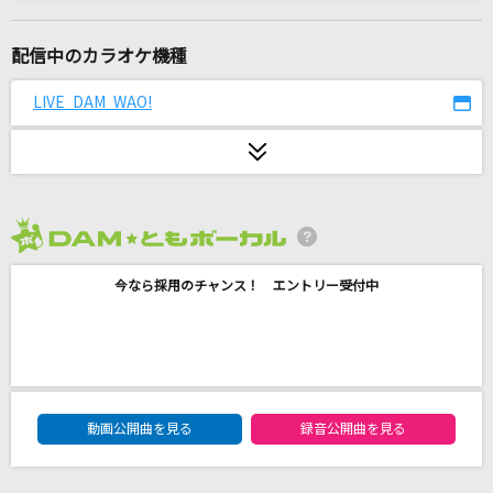
惑う星
結束バンド
配信中のカラオケ機種
他人り事
LIVE DAM WAO!
Tani Yuuki
[生音]前前前世 (movie ver.)
RADWIMPS
2026年8月度
残酷な天使のテーゼ
今なら採用のチャンス！ エントリー受付中
高橋洋子
悪魔の踊り方
キタニタツヤ
DAM★ともボーカルエントリーランキング
[生音]水平線
動画公開曲を見る
録音公開曲を見る
back number