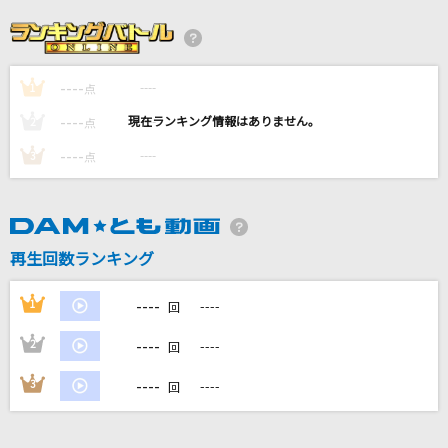
[生音]ひまわりの約束
秦 基博
----
----
1
夏の影
点
Mrs. GREEN APPLE
----
----
2
点
----
----
3
点
lulu.
Mrs. GREEN APPLE
[生音]明日への手紙
再生回数ランキング
手嶌 葵
----
1
----
回
もっと見る
----
2
----
回
DAMの新曲・ランキングなど
----
3
----
回
カラオケ最新情報をチェック！