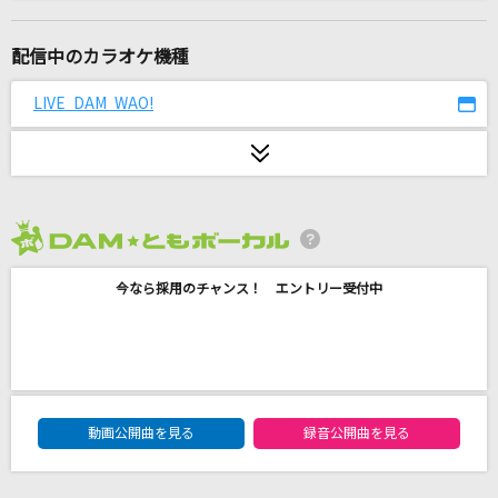
[生音]READY STEADY GO
L'Arc-en-Ciel
配信中のカラオケ機種
[生音]ふたりごと
LIVE DAM WAO!
RADWIMPS
ray 超かぐや姫！Version(ビデオクリップバージ
ョン)
かぐや(cv.夏吉ゆうこ)、月見ヤチヨ(cv.早見沙織)
2026年8月度
死神
今なら採用のチャンス！ エントリー受付中
米津玄師
[生音]I LOVE YOU
尾崎豊
DAM★ともボーカルエントリーランキング
動画公開曲を見る
録音公開曲を見る
迷い舟
鹿島ゆう子