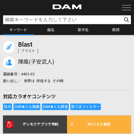
キーワード
曲名
歌手名
歌詞
Blast
カラオケ検索
[ ブラスト ]
陣風(子安武人)
カラオケ店舗検索
選曲番号：
4483-65
世界は 呼吸する その時
カラオケリクエスト
対応カラオケコンテンツ
全国りれき
リアルタイムで歌われている曲の一覧
デンモクアプリで予約
MYリスト保存