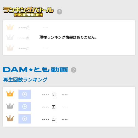
恋は渾沌の隷也
後ろから這いより隊G
----
----
1
点
[生音]ff(フォルティシモ)
----
----
2
点
ハウンド・ドッグ
----
----
3
点
[生音]楓
スピッツ
再生回数ランキング
赤い糸
RAG FAIR
----
1
----
回
もっと見る
----
2
----
回
----
3
----
回
DAMの新曲・ランキングなど
カラオケ最新情報をチェック！