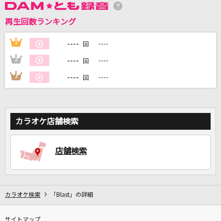
再生回数ランキング
DAMに会員登録・ログインして
----
1
----
回
カラオケをもっと楽しもう！
----
2
----
回
----
3
----
回
自宅でカラオケ歌い放題！
家族や友達と一緒に！練習にも！
カラオケ店舗検索
店舗検索
カラオケ検索
「Blast」の詳細
サイトマップ