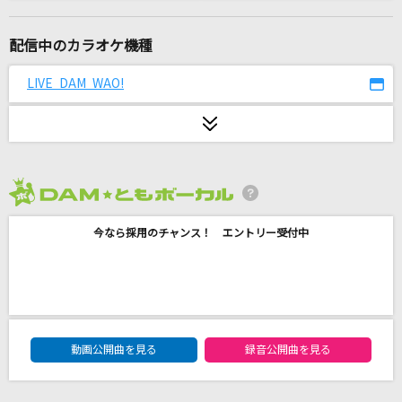
秒針を噛む
ずっと真夜中でいいのに。
配信中のカラオケ機種
打上花火
LIVE DAM WAO!
DAOKO×米津玄師
ゆびきりレイン
カラフルピーチ
2026年8月度
会いたくて 会いたくて
今なら採用のチャンス！ エントリー受付中
西野カナ
[生音]ひとりぼっちのハブラシ
桜庭裕一郎
DAM★ともボーカルエントリーランキング
SAMURAI DRIVE
動画公開曲を見る
録音公開曲を見る
hitomi