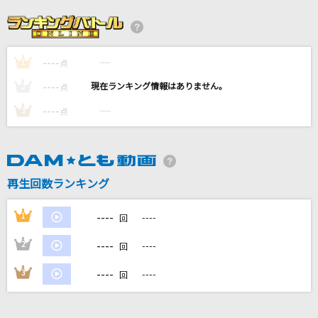
奏(かなで)
スキマスイッチ
----
----
1
RPG
点
SEKAI NO OWARI(世界の終わり)
----
----
2
点
----
----
3
点
星空のドライブ
松田聖子
[生音]Love is...
再生回数ランキング
河村隆一
----
1
----
回
もっと見る
----
2
----
回
DAMの新曲・ランキングなど
----
3
----
回
カラオケ最新情報をチェック！