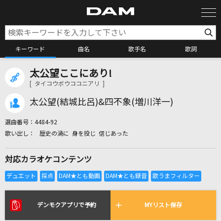
キーワード
曲名
歌手名
歌詞
太公望ここにあり!
カラオケ検索
[ タイコウボウココニアリ ]
太公望(結城比呂)&四不象(増川洋一)
カラオケ店舗検索
選曲番号：
4484-92
歴史の渦に 身を投じ 信じあった
カラオケリクエスト
対応カラオケコンテンツ
全国りれき
リアルタイムで歌われている曲の一覧
デンモクアプリで予約
MYリスト保存