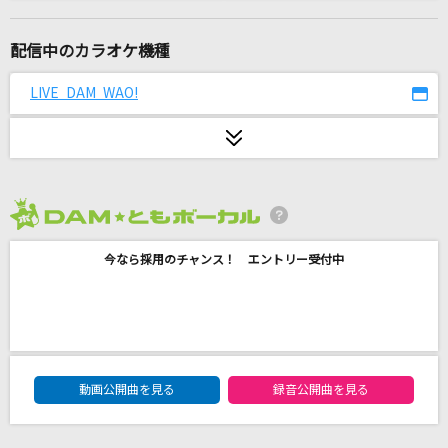
うるさ
Ayase
配信中のカラオケ機種
青春病
LIVE DAM WAO!
藤井 風
赤い風船
まふまふ
2026年8月度
Fallen
今なら採用のチャンス！ エントリー受付中
EGOIST
君の銀の庭
Kalafina
DAM★ともボーカルエントリーランキング
ブリキノダンス
動画公開曲を見る
録音公開曲を見る
Ado