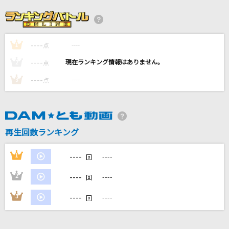
Aoi
サカナクション
----
----
1
メリミー!!
点
RAG FAIR
----
----
2
点
----
----
3
点
[生音]SUMMER SONG
YUI
[生音]島人ぬ宝
再生回数ランキング
BEGIN
----
1
----
回
もっと見る
----
2
----
回
DAMの新曲・ランキングなど
----
3
----
回
カラオケ最新情報をチェック！