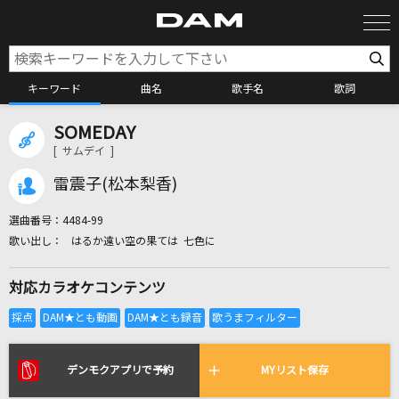
キーワード
曲名
歌手名
歌詞
SOMEDAY
カラオケ検索
[ サムデイ ]
雷震子(松本梨香)
カラオケ店舗検索
選曲番号：
4484-99
はるか遠い空の果ては 七色に
カラオケリクエスト
対応カラオケコンテンツ
全国りれき
リアルタイムで歌われている曲の一覧
デンモクアプリで予約
MYリスト保存