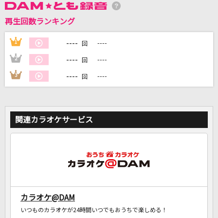
再生回数ランキング
DAMに会員登録・ログインして
カラオケをもっと楽しもう！
----
1
----
回
----
2
----
回
----
3
----
回
自宅でカラオケ歌い放題！
家族や友達と一緒に！練習にも！
関連カラオケサービス
カラオケ@DAM
いつものカラオケが24時間いつでもおうちで楽しめる！