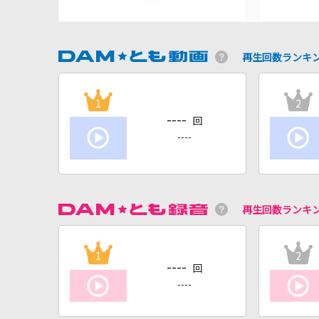
再生回数ランキ
1
2
----
回
----
再生回数ランキ
1
2
----
回
----