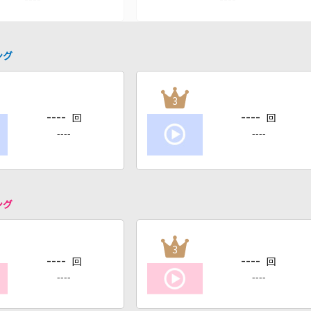
ング
3
----
----
回
回
----
----
ング
3
----
----
回
回
----
----