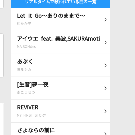
リアルタイムで歌われている曲の一覧
Let It Go～ありのままで～
松たか子
アイウエ feat. 美波,SAKURAmoti
MAISONdes
あぶく
ヨルシカ
[生音]夢一夜
南こうせつ
REVIVER
MY FIRST STORY
さよならの前に