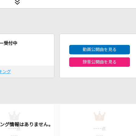
2026年8月度
ー受付中
動画公開曲を見る
録音公開曲を見る
キング
2
3
----
----
点
点
----
----