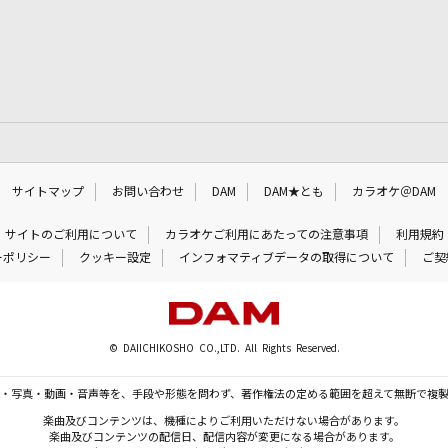
サイトマップ
お問い合わせ
DAM
DAM★とも
カラオケ＠DAM
サイトのご利用について
カラオケご利用にあたっての注意事項
利用規約
ーポリシー
クッキー設定
インフォマティブデータの取得について
ご契
© DAIICHIKOSHO CO.,LTD. All Rights Reserved.
・写真・動画・音声等を、手段や形態を問わず、著作権法の定める範囲を超えて無断で複
楽曲及びコンテンツは、機種によりご利用いただけない場合があります。
楽曲及びコンテンツの配信日、配信内容が変更になる場合があります。