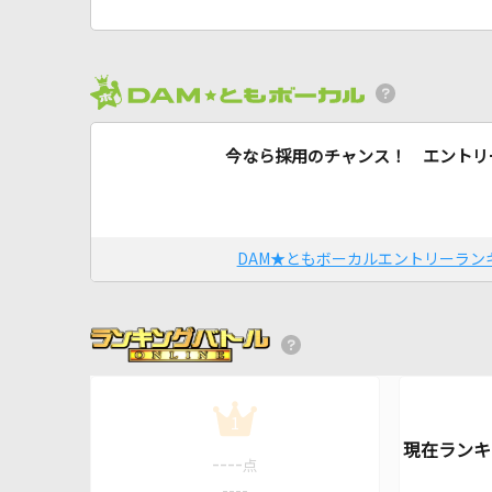
今なら採用のチャンス！ エントリ
DAM★ともボーカルエントリーラン
1
----
点
----