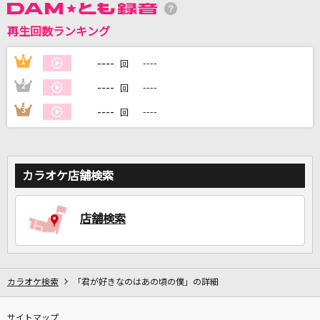
再生回数ランキング
DAMに会員登録・ログインして
カラオケをもっと楽しもう！
----
1
----
回
----
2
----
回
----
3
----
回
自宅でカラオケ歌い放題！
家族や友達と一緒に！練習にも！
カラオケ店舗検索
店舗検索
カラオケ検索
「君が好きなのはあの頃の僕」の詳細
サイトマップ