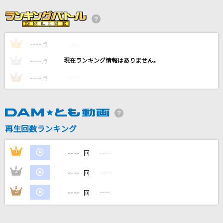
心絵
ロードオブメジャー
----
----
1
チャンカパーナ
点
NEWS
----
----
2
点
----
----
3
点
とくべチュ、して
＝LOVE
Jazz with Fizz
再生回数ランキング
機関紳士
----
1
----
回
もっと見る
----
2
----
回
DAMの新曲・ランキングなど
----
3
----
回
カラオケ最新情報をチェック！