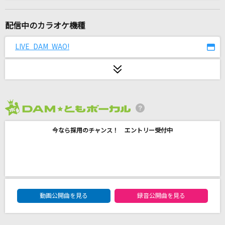
Naru
ラックライフ
配信中のカラオケ機種
[生音]恋
LIVE DAM WAO!
back number
花になって
緑黄色社会
2026年8月度
[生音]瞬き
今なら採用のチャンス！ エントリー受付中
back number
旅路
berry meet
DAM★ともボーカルエントリーランキング
春立ちぬ
動画公開曲を見る
録音公開曲を見る
川野夏美