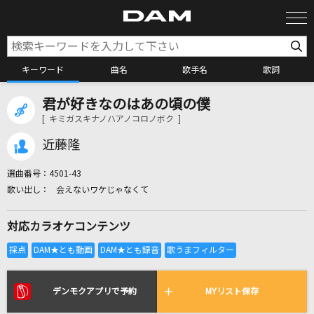
キーワード
曲名
歌手名
歌詞
君が好きなのはあの頃の僕
カラオケ検索
[ キミガスキナノハアノコロノボク ]
近藤隆
カラオケ店舗検索
選曲番号：
4501-43
会えないワケじゃなくて
カラオケリクエスト
対応カラオケコンテンツ
全国りれき
リアルタイムで歌われている曲の一覧
デンモクアプリで予約
MYリスト保存