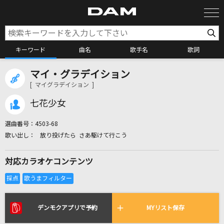
キーワード
曲名
歌手名
歌詞
マイ・グラデイション
カラオケ検索
[ マイグラデイション ]
七花少女
カラオケ店舗検索
選曲番号：
4503-68
放り投げたら さあ駆けて行こう
カラオケリクエスト
対応カラオケコンテンツ
全国りれき
リアルタイムで歌われている曲の一覧
デンモクアプリで予約
MYリスト保存