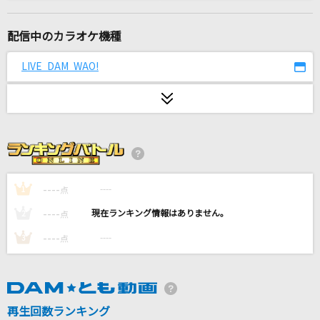
The Answer
なにわ男子
配信中のカラオケ機種
LOSER
LIVE DAM WAO!
米津玄師
曼珠沙華
まふまふ
私は最強 (ウタ from ONE PIECE FILM RED)
Ado
----
----
1
点
----
----
2
点
[生音]高嶺の花子さん
----
----
3
点
back number
[生音]足音 ～Be Strong
Mr.Children
再生回数ランキング