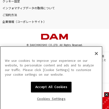
クッキー設定
インフォマティブデータの取得について
ご契約方法
企業情報（コーポレートサイト）
© DAIICHIKOSHO CO.,LTD. All Rights Reserved.
このサイトに掲載されている一切の文章・画像・写真・動画・音声等を、手段や形態
を問わず、著作権法の定める範囲を超えて無断で複製、転載、ファイル化などすること
We use cookies to improve your experience on our
を禁じます。
website, to personalize content and ads and to analyze
our traffic. Please click [Cookie Settings] to customize
楽曲及びコンテンツは、機種によりご利用いただけない場合があります。
your cookie settings on our website.
楽曲及びコンテンツの配信日、配信内容が変更になる場合があります。
楽曲によりMYリスト保存ができない場合があります。
Accept All Cookies
JASRAC許諾番号
6602250213Y31015 6602250112Y38026 6602250240Y31015
6602250241Y45122
Cookies Settings
NexTone許諾番号
ID000002945 ID000002947 ID000002937 ID000002938