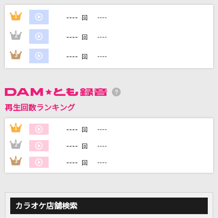
[生音]ロング・バージョン
----
1
----
回
稲垣潤一
----
2
----
回
ファタール
----
3
----
回
GEMN
青春アミーゴ
修二と彰
再生回数ランキング
[生音]ピースサイン
----
1
----
回
米津玄師
----
2
----
回
もっと見る
----
3
----
回
DAMの新曲・ランキングなど
カラオケ最新情報をチェック！
カラオケ店舗検索