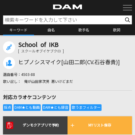
キーワード
曲名
歌手名
歌詞
School of IKB
カラオケ検索
[ スクールオブイケブクロ ]
ヒプノシスマイク[山田二郎(CV.石谷春貴)]
カラオケ店舗検索
選曲番号：
4503-88
俺が山田家次男 悪いけどまだ
カラオケリクエスト
対応カラオケコンテンツ
全国りれき
リアルタイムで歌われている曲の一覧
デンモクアプリで予約
MYリスト保存