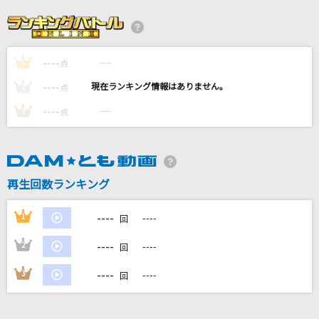
かくれんぼ
AliA
----
----
1
恋
点
back number
----
----
2
点
----
----
3
点
永遠に
ゴスペラーズ(The Gospellers)
ココロのちず
再生回数ランキング
BOYSTYLE
----
1
----
回
もっと見る
----
2
----
回
DAMの新曲・ランキングなど
----
3
----
回
カラオケ最新情報をチェック！