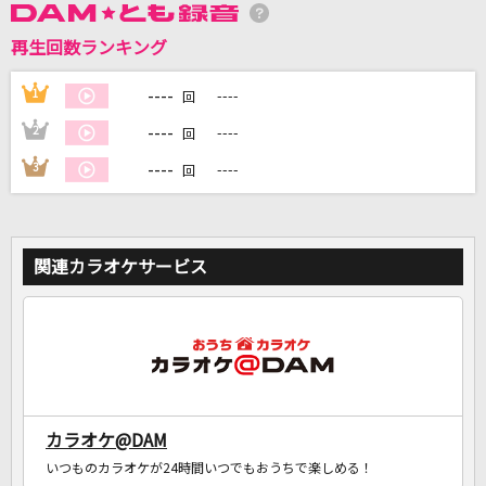
再生回数ランキング
DAMに会員登録・ログインして
カラオケをもっと楽しもう！
----
1
----
回
----
2
----
回
----
3
----
回
自宅でカラオケ歌い放題！
家族や友達と一緒に！練習にも！
関連カラオケサービス
カラオケ@DAM
いつものカラオケが24時間いつでもおうちで楽しめる！