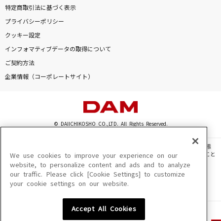
特定商取引法に基づく表示
プライバシーポリシー
クッキー設定
インフォマティブデータの取得について
ご契約方法
企業情報（コーポレートサイト）
© DAIICHIKOSHO CO.,LTD. All Rights Reserved.
このサイトに掲載されている一切の文章・画像・写真・動画・音声等を、手段や形態
を問わず、著作権法の定める範囲を超えて無断で複製、転載、ファイル化などすること
We use cookies to improve your experience on our
を禁じます。
website, to personalize content and ads and to analyze
our traffic. Please click [Cookie Settings] to customize
楽曲及びコンテンツは、機種によりご利用いただけない場合があります。
your cookie settings on our website.
楽曲及びコンテンツの配信日、配信内容が変更になる場合があります。
楽曲によりMYリスト保存ができない場合があります。
Accept All Cookies
JASRAC許諾番号
6602250213Y31015 6602250112Y38026 6602250240Y31015