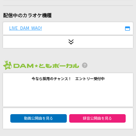
Kiss Plan
M!LK
配信中のカラオケ機種
[良音]Period
LIVE DAM WAO!
CHEMISTRY
踊ろうぜ
ヨルシカ
2026年8月度
[生音]Walking with you
今なら採用のチャンス！ エントリー受付中
Novelbright
Story
AI
DAM★ともボーカルエントリーランキング
CAN YOU CELEBRATE?
動画公開曲を見る
録音公開曲を見る
安室奈美恵