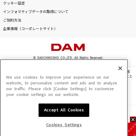
クッキー設定
インフォマティブデータの取得について
ご契約方法
企業情報（コーポレートサイト）
© DAIICHIKOSHO CO.,LTD. All Rights Reserved.
このサイトに掲載されている一切の文章・画像・写真・動画・音声等を、手段や形態
を問わず、著作権法の定める範囲を超えて無断で複製、転載、ファイル化などすること
We use cookies to improve your experience on our
を禁じます。
website, to personalize content and ads and to analyze
our traffic. Please click [Cookie Settings] to customize
楽曲及びコンテンツは、機種によりご利用いただけない場合があります。
your cookie settings on our website.
楽曲及びコンテンツの配信日、配信内容が変更になる場合があります。
楽曲によりMYリスト保存ができない場合があります。
Accept All Cookies
JASRAC許諾番号
6602250213Y31015 6602250112Y38026 6602250240Y31015
6602250241Y45122
Cookies Settings
NexTone許諾番号
ID000002945 ID000002947 ID000002937 ID000002938