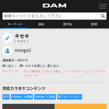
キーワード
曲名
歌手名
歌詞
キセキ
カラオケ検索
[ キセキ ]
mirage2
カラオケ店舗検索
選曲番号：
4503-91
輝くカケラを探しに 君となら
カラオケリクエスト
テレビ東京系「ひみつ×戦士 ファントミラージュ！」エンディ
ングテーマ
全国りれき
対応カラオケコンテンツ
リアルタイムで歌われている曲の一覧