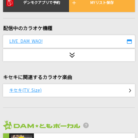
あふれる涙が伝うとき
デンモクアプリで予約
MYリスト保存
津吹みゆ
愛をとりもどせ!!
配信中のカラオケ機種
クリスタルキング
LIVE DAM WAO!
何様 feat. ぼくのりりっくのぼうよみ
SKY-HI
Pretender
キセキに関連するカラオケ楽曲
Official髭男dism
キセキ(TV Size)
[生音]プライド革命
CHiCO with HoneyWorks
French
大森元貴
2026年8月度