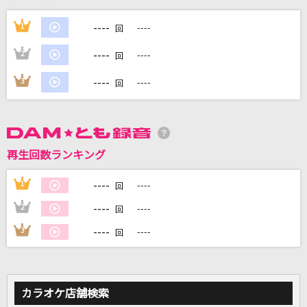
----
1
----
回
DAMに会員登録・ログインして
カラオケをもっと楽しもう！
----
2
----
回
----
3
----
回
自宅でカラオケ歌い放題！
家族や友達と一緒に！練習にも！
再生回数ランキング
----
1
----
回
----
2
----
回
----
3
----
回
カラオケ店舗検索