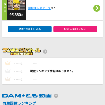
最後の雨
機械仕掛のアリス
さん
中西保志
95.880
点
[生音]I LOVE YOU
DAM★ともボーカルエントリーランキング
尾崎豊
動画公開曲を見る
録音公開曲を見る
[生音]白い恋人達
桑田佳祐
点描の唄(feat.井上苑子)
----
----
Mrs. GREEN APPLE
1
点
----
----
2
点
もっと見る
----
----
3
点
DAMの新曲・ランキングなど
カラオケ最新情報をチェック！
再生回数ランキング