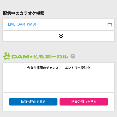
あの世行きのバスに乗ってさらば。
ツユ
配信中のカラオケ機種
[生音]サウダージ
LIVE DAM WAO!
ポルノグラフィティ
Natural
倉木麻衣
2026年8月度
栄光の架橋
今なら採用のチャンス！ エントリー受付中
ゆず
18～eighteen～
福山雅治
DAM★ともボーカルエントリーランキング
旅路
動画公開曲を見る
録音公開曲を見る
藤井 風