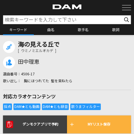
キーワード
曲名
歌手名
歌詞
海の見える丘で
カラオケ検索
[ ウミノミエルオカデ ]
田中理恵
カラオケ店舗検索
選曲番号：
4506-17
胸にほつれてた 髪を束ねたら
カラオケリクエスト
対応カラオケコンテンツ
全国りれき
リアルタイムで歌われている曲の一覧
デンモクアプリで予約
MYリスト保存