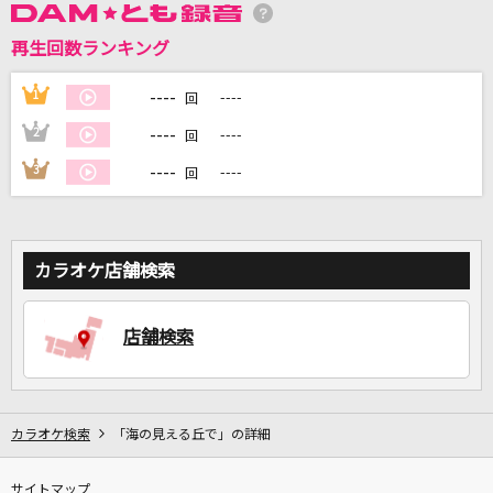
再生回数ランキング
DAMに会員登録・ログインして
カラオケをもっと楽しもう！
----
1
----
回
----
2
----
回
----
3
----
回
自宅でカラオケ歌い放題！
家族や友達と一緒に！練習にも！
カラオケ店舗検索
店舗検索
カラオケ検索
「海の見える丘で」の詳細
サイトマップ