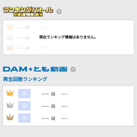
[生音]変幻自在のマジカルスター
GRANRODEO
----
----
1
憧憬のアーチ (Hokuto Matsumura)
点
SixTONES
----
----
2
点
----
----
3
点
[生音]歌うたいのバラッド
斉藤和義
[生音]ミュージック・アワー
再生回数ランキング
ポルノグラフィティ
----
1
----
回
もっと見る
----
2
----
回
DAMの新曲・ランキングなど
----
3
----
回
カラオケ最新情報をチェック！