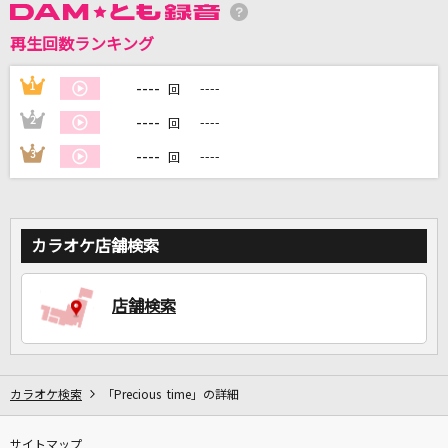
再生回数ランキング
DAMに会員登録・ログインして
カラオケをもっと楽しもう！
----
1
----
回
----
2
----
回
----
3
----
回
自宅でカラオケ歌い放題！
家族や友達と一緒に！練習にも！
カラオケ店舗検索
店舗検索
カラオケ検索
「Precious time」の詳細
サイトマップ