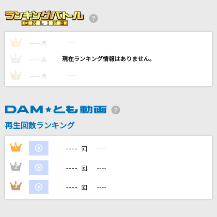
Subtitle
Official髭男dism
----
----
1
夜鷹
点
米津玄師
----
----
2
点
----
----
3
点
メトロノーム
米津玄師
[良音]全力少年
再生回数ランキング
スキマスイッチ
----
1
----
回
もっと見る
----
2
----
回
DAMの新曲・ランキングなど
----
3
----
回
カラオケ最新情報をチェック！