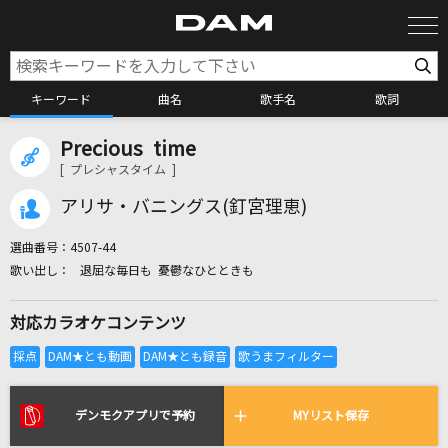
キーワード
曲名
歌手名
歌詞
Precious time
カラオケ検索
[ プレシャスタイム ]
アリサ・バニングス(釘宮理恵)
カラオケ店舗検索
選曲番号：
4507-44
退屈な毎日も 憂鬱なひとときも
カラオケリクエスト
対応カラオケコンテンツ
全国りれき
リアルタイムで歌われている曲の一覧
デンモクアプリで予約
MYリスト保存