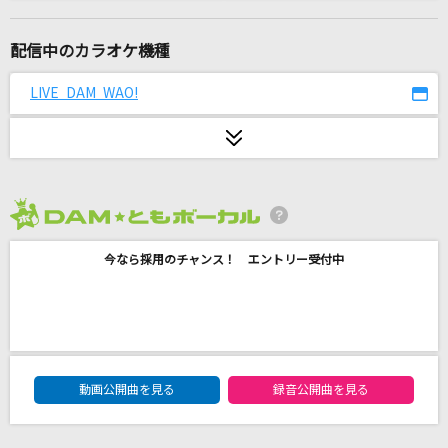
P・A・R・A・D・O・X
嵐(アラシ)
配信中のカラオケ機種
[生音]君がいるだけで
LIVE DAM WAO!
米米CLUB
イチジク煙 (TV Size)
ずっと真夜中でいいのに。
2026年8月度
[良音]三日月
今なら採用のチャンス！ エントリー受付中
絢香
[生音]HOT LIMIT
T.M.Revolution
DAM★ともボーカルエントリーランキング
最高到達点(ONE PIECEアニメバージョン)
動画公開曲を見る
録音公開曲を見る
SEKAI NO OWARI(世界の終わり)