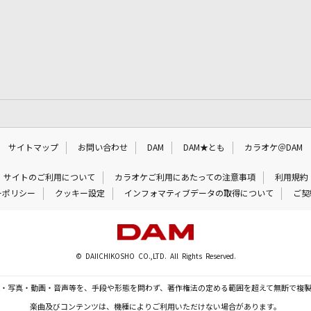
サイトマップ
お問い合わせ
DAM
DAM★とも
カラオケ＠DAM
サイトのご利用について
カラオケご利用にあたっての注意事項
利用規約
ーポリシー
クッキー設定
インフォマティブデータの取得について
ご契
© DAIICHIKOSHO CO.,LTD. All Rights Reserved.
・写真・動画・音声等を、手段や形態を問わず、著作権法の定める範囲を超えて無断で複
楽曲及びコンテンツは、機種によりご利用いただけない場合があります。