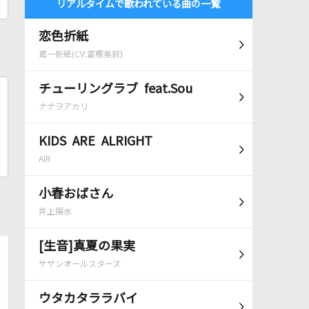
リアルタイムで歌われている曲の一覧
恋色折紙
鳶一折紙(CV:富樫美鈴)
チューリングラブ feat.Sou
ナナヲアカリ
KIDS ARE ALRIGHT
AIR
小春おばさん
井上陽水
[生音]真夏の果実
サザンオールスターズ
ウタカタララバイ