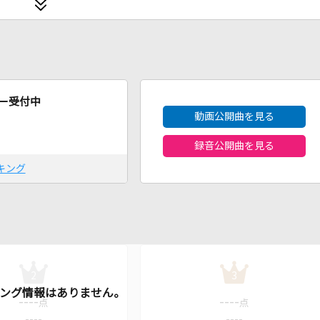
2026年8月度
ー受付中
動画公開曲を見る
録音公開曲を見る
キング
2
3
----
----
点
点
----
----