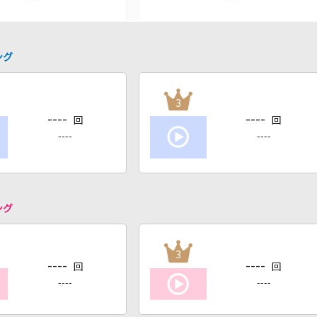
ング
3
----
----
回
回
----
----
ング
3
----
----
回
回
----
----