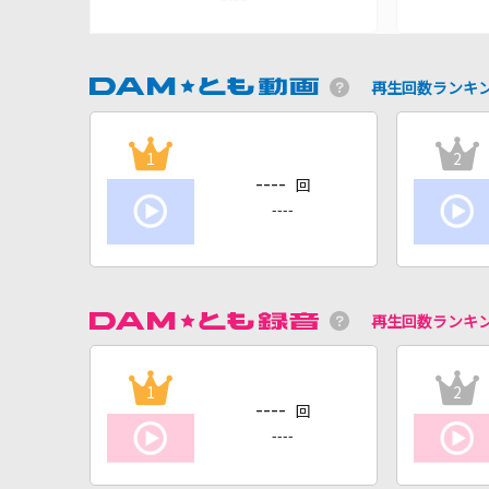
再生回数ランキ
1
2
----
回
----
再生回数ランキ
1
2
----
回
----