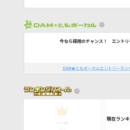
今なら採用のチャンス！ エントリ
DAM★ともボーカルエントリーラン
1
----
点
----