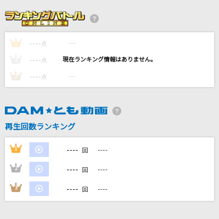
[生音]綾
My Hair is Bad
----
----
1
[生音]366日
点
HY
----
----
2
点
----
----
3
点
My Soul,Your Beats!
Lia
Roar [ロアー]
再生回数ランキング
Katy Perry
----
1
----
回
もっと見る
----
2
----
回
DAMの新曲・ランキングなど
----
3
----
回
カラオケ最新情報をチェック！