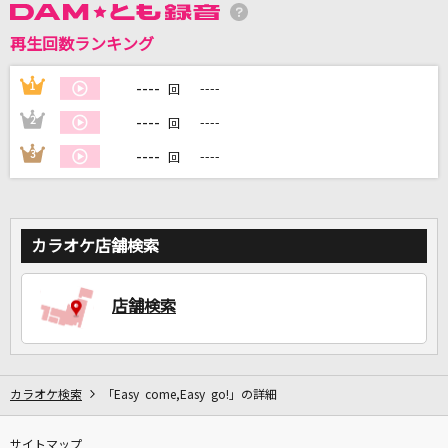
再生回数ランキング
DAMに会員登録・ログインして
カラオケをもっと楽しもう！
----
1
----
回
----
2
----
回
----
3
----
回
自宅でカラオケ歌い放題！
家族や友達と一緒に！練習にも！
カラオケ店舗検索
店舗検索
カラオケ検索
「Easy come,Easy go!」の詳細
サイトマップ