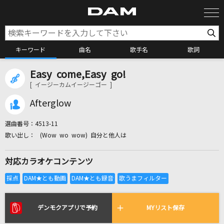
キーワード
曲名
歌手名
歌詞
Easy come,Easy go!
カラオケ検索
[ イージーカムイージーゴー ]
Afterglow
カラオケ店舗検索
選曲番号：
4513-11
(Wow wo wow) 自分と他人は
カラオケリクエスト
対応カラオケコンテンツ
全国りれき
リアルタイムで歌われている曲の一覧
デンモクアプリで予約
MYリスト保存