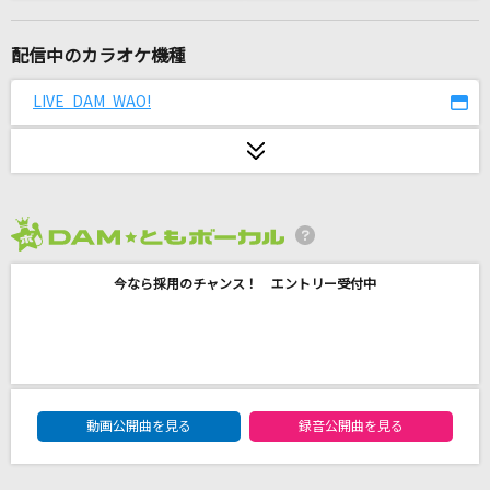
Reason!!
315 STARS
配信中のカラオケ機種
[生音]カシスオレンジ
LIVE DAM WAO!
Laughing Hick
ホシアイ
レフティーモンスターP feat.GUMI
2026年8月度
uncertain memory
今なら採用のチャンス！ エントリー受付中
GACKT(Gackt)
ただそれだけのことがさ
マルシィ
DAM★ともボーカルエントリーランキング
花火
動画公開曲を見る
録音公開曲を見る
aiko