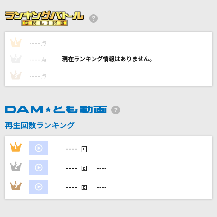
[生音]ENDLESS RAIN
X JAPAN (X)
----
----
1
かくれんぼ
点
AliA
----
----
2
点
----
----
3
点
三原色
YOASOBI
シングルベッド
再生回数ランキング
シャ乱Q
----
1
----
回
もっと見る
----
2
----
回
DAMの新曲・ランキングなど
----
3
----
回
カラオケ最新情報をチェック！