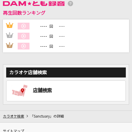
再生回数ランキング
DAMに会員登録・ログインして
カラオケをもっと楽しもう！
----
1
----
回
----
2
----
回
----
3
----
回
自宅でカラオケ歌い放題！
家族や友達と一緒に！練習にも！
カラオケ店舗検索
店舗検索
カラオケ検索
「Sanctuary」の詳細
サイトマップ