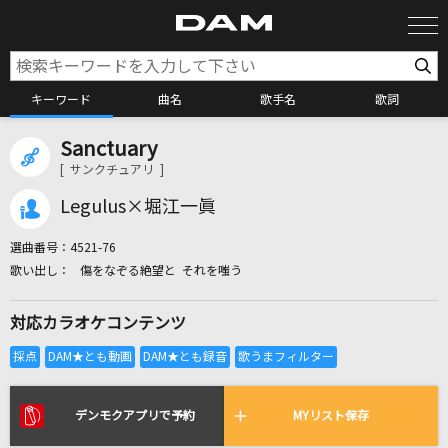
キーワード
曲名
歌手名
歌詞
Sanctuary
カラオケ検索
[ サンクチュアリ ]
Legulus×堀江一眞
カラオケ店舗検索
選曲番号：
4521-76
傷をなぞる絶望と それを嗤う
カラオケリクエスト
対応カラオケコンテンツ
全国りれき
リアルタイムで歌われている曲の一覧
デンモクアプリで予約
MYリスト保存