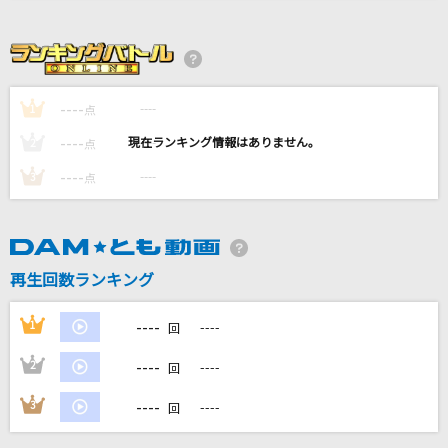
SPECIALZ
King Gnu
ルル
----
----
1
点
Ado
----
----
2
点
スパークル [original ver.]
----
----
3
点
RADWIMPS
[生音]115万キロのフィルム
Official髭男dism
再生回数ランキング
もっと見る
----
1
----
回
----
2
----
回
DAMの新曲・ランキングなど
カラオケ最新情報をチェック！
----
3
----
回