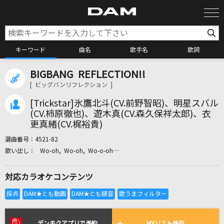
キーワード
曲名
歌手名
歌詞
BIGBANG REFLECTION!!
カラオケ検索
[ ビッグバンリフレクション ]
[Trickstar]氷鷹北斗(CV.前野智昭)、明星スバル
カラオケ店舗検索
(CV.柿原徹也)、遊木真(CV.森久保祥太郎)、衣
更真緒(CV.梶裕貴)
選曲番号：
4521-82
カラオケリクエスト
Wo-oh, Wo-oh, Wo-o-oh…
対応カラオケコンテンツ
全国りれき
リアルタイムで歌われている曲の一覧
デンモクアプリで予約
MYリスト保存