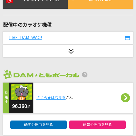
恋慕岬～佐用姫伝説より
北野まち子(北乃町子)
配信中のカラオケ機種
Amore～僕は君に愛を叫ぶ～
M!LK
LIVE DAM WAO!
ラブ タップ
ドレスコード
オールセーブチャレンジ
2026年8月度
香椎モイミ
花火
さくら★はなまる
さん
三代目 J SOUL BROTHERS from EXILE TRIBE
96.380
点
ちぎれた翼
DAM★ともボーカルエントリーランキング
動画公開曲を見る
録音公開曲を見る
20th Century