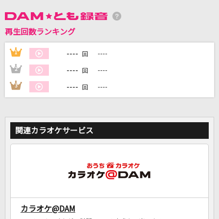
DAMに会員登録・ログインして
再生回数ランキング
カラオケをもっと楽しもう！
----
1
----
回
----
2
----
回
----
3
----
回
自宅でカラオケ歌い放題！
家族や友達と一緒に！練習にも！
関連カラオケサービス
カラオケ@DAM