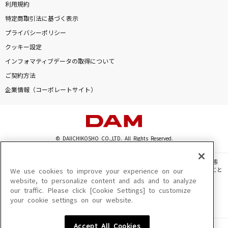
利用規約
特定商取引法に基づく表示
プライバシーポリシー
クッキー設定
インフォマティブデータの取得について
ご契約方法
企業情報（コーポレートサイト）
© DAIICHIKOSHO CO.,LTD. All Rights Reserved.
このサイトに掲載されている一切の文章・画像・写真・動画・音声等を、手段や形態
を問わず、著作権法の定める範囲を超えて無断で複製、転載、ファイル化などすること
We use cookies to improve your experience on our
を禁じます。
website, to personalize content and ads and to analyze
our traffic. Please click [Cookie Settings] to customize
楽曲及びコンテンツは、機種によりご利用いただけない場合があります。
your cookie settings on our website.
楽曲及びコンテンツの配信日、配信内容が変更になる場合があります。
楽曲によりMYリスト保存ができない場合があります。
Accept All Cookies
JASRAC許諾番号