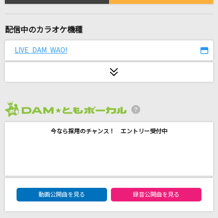
Tear Train
SixTONES
配信中のカラオケ機種
[生音]ロビンソン
LIVE DAM WAO!
スピッツ
惑星ループ
ナユタン星人
[生音]空も飛べるはず
2026年8月度
スピッツ
今なら採用のチャンス！ エントリー受付中
FIRE!!
和田光司
[良音]三日月
DAM★ともボーカルエントリーランキング
動画公開曲を見る
録音公開曲を見る
絢香