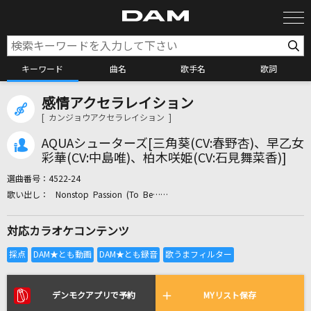
キーワード
曲名
歌手名
歌詞
感情アクセラレイション
カラオケ検索
[ カンジョウアクセラレイション ]
AQUAシューターズ[三角葵(CV:春野杏)、早乙女
カラオケ店舗検索
彩華(CV:中島唯)、柏木咲姫(CV:石見舞菜香)]
選曲番号：
4522-24
Nonstop Passion (To Be……
カラオケリクエスト
対応カラオケコンテンツ
全国りれき
リアルタイムで歌われている曲の一覧
デンモクアプリで予約
MYリスト保存