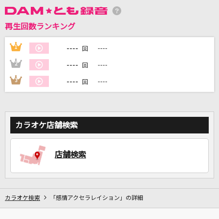
再生回数ランキング
DAMに会員登録・ログインして
カラオケをもっと楽しもう！
----
1
----
回
----
2
----
回
----
3
----
回
自宅でカラオケ歌い放題！
家族や友達と一緒に！練習にも！
カラオケ店舗検索
店舗検索
カラオケ検索
「感情アクセラレイション」の詳細