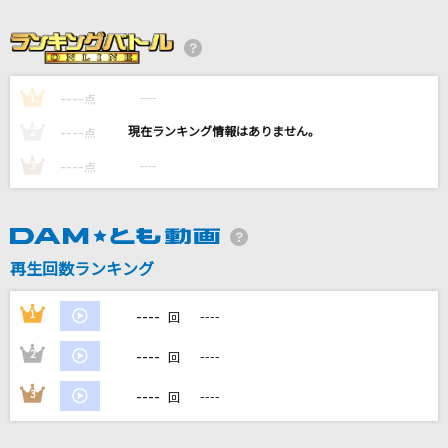
[生音]あふれる涙が伝うとき
津吹みゆ
夏祭り
----
----
1
点
Whiteberry
----
----
2
点
----
[生音]インフェルノ
----
3
点
Mrs. GREEN APPLE
FEVER TIME
再生回数ランキング
OddRe:
もっと見る
----
1
----
回
----
2
----
回
DAMの新曲・ランキングなど
カラオケ最新情報をチェック！
----
3
----
回