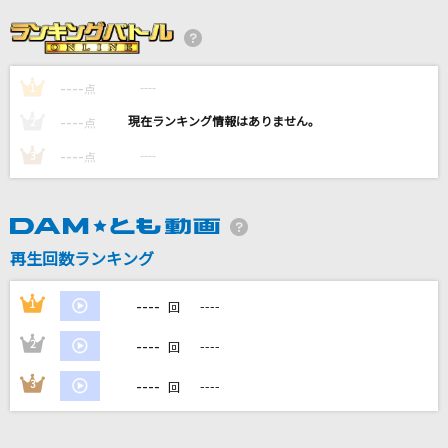
[生音]コイスルオトメ
SUPER BEAVER
----
----
1
くちべにグラス
点
北沢麻衣
----
----
2
点
----
----
3
点
[生音]メロディー
玉置浩二
ガヴリールドロップキック
再生回数ランキング
ガヴリール(CV:富田美憂)、ヴィーネ(CV:大西沙織)、サターニャ(CV:大空
直美)、ラフィエル(CV:花澤香菜)
----
1
----
回
もっと見る
----
2
----
回
----
3
----
DAMの新曲・ランキングなど
回
カラオケ最新情報をチェック！