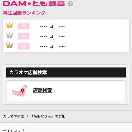
再生回数ランキング
DAMに会員登録・ログインして
----
1
----
カラオケをもっと楽しもう！
回
----
2
----
回
----
3
----
回
自宅でカラオケ歌い放題！
家族や友達と一緒に！練習にも！
カラオケ店舗検索
店舗検索
カラオケ検索
「名もなき花」の詳細
サイトマップ