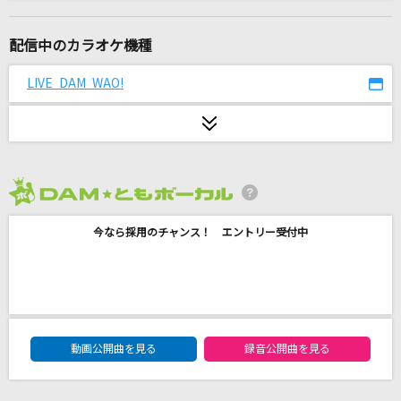
Romanticな夜が泣いてる
北沢麻衣
配信中のカラオケ機種
[生音]あふれる涙が伝うとき
LIVE DAM WAO!
津吹みゆ
裸足でSummer
乃木坂46
2026年8月度
可愛くてごめん
今なら採用のチャンス！ エントリー受付中
HoneyWorks feat. かぴ
ウエディング
音田雅則
DAM★ともボーカルエントリーランキング
鱗(うろこ)
動画公開曲を見る
録音公開曲を見る
秦 基博