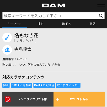
キーワード
曲名
歌手名
歌詞
名もなき花
カラオケ検索
[ ナモナキハナ ]
寺島惇太
カラオケ店舗検索
選曲番号：
4525-11
いつも何かに怯えていた 余計な
カラオケリクエスト
対応カラオケコンテンツ
全国りれき
リアルタイムで歌われている曲の一覧
デンモクアプリで予約
MYリスト保存