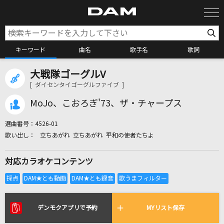
キーワード
曲名
歌手名
歌詞
大戦隊ゴーグルV
カラオケ検索
[ ダイセンタイゴーグルファイブ ]
MoJo、こおろぎ'73、ザ・チャープス
カラオケ店舗検索
選曲番号：
4526-01
立ちあがれ 立ちあがれ 平和の使者たちよ
カラオケリクエスト
対応カラオケコンテンツ
全国りれき
リアルタイムで歌われている曲の一覧
デンモクアプリで予約
MYリスト保存