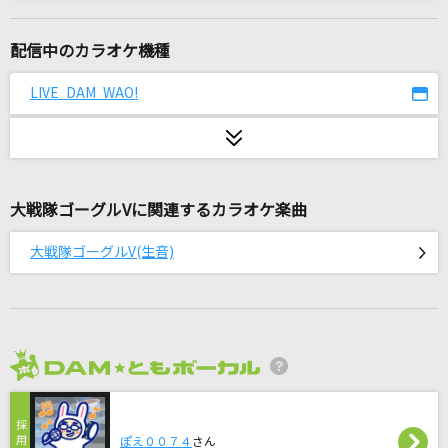
ライラック
Mrs. GREEN APPLE
配信中のカラオケ機種
[生音]サザン・ウインド
LIVE DAM WAO!
中森明菜
[生音]晴る
ヨルシカ
大戦隊ゴーグルVに関連するカラオケ楽曲
HUNTER GIRL
大戦隊ゴーグルV(生音)
Straight Angeli
群像夏
パン野実々美
2026年8月度
Jam
YUI
ぽえ００７４
さん