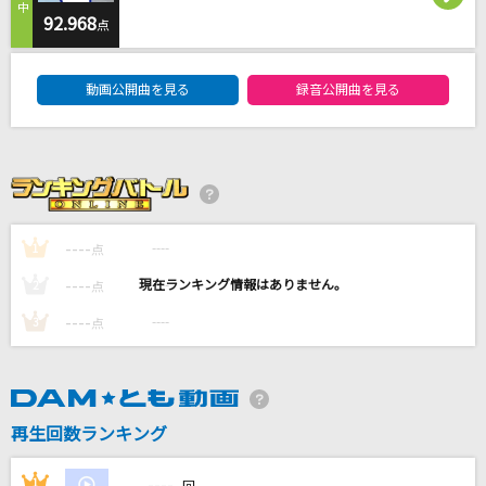
BLUE
92.968
点
BIGBANG
DAM★ともボーカルエントリーランキング
動画公開曲を見る
録音公開曲を見る
恋詩
いきものがかり
[生音]雨と僕の話
back number
----
----
1
点
LOVE SONG
----
----
2
点
LUNA SEA
----
----
3
点
もっと見る
DAMの新曲・ランキングなど
カラオケ最新情報をチェック！
再生回数ランキング
----
1
----